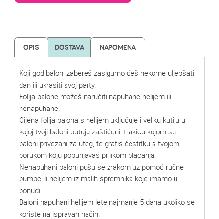
OPIS
DOSTAVA
NAPOMENA
Koji god balon izabereš zasigurno ćeš nekome uljepšati
dan ili ukrasiti svoj party.
Folija balone možeš naručiti napuhane helijem ili
nenapuhane.
Cijena folija balona s helijem uključuje i veliku kutiju u
kojoj tvoji baloni putuju zaštićeni, trakicu kojom su
baloni privezani za uteg, te gratis čestitku s tvojom
porukom koju popunjavaš prilikom plaćanja.
Nenapuhani baloni pušu se zrakom uz pomoć ručne
pumpe ili helijem iz malih spremnika koje imamo u
ponudi.
Baloni napuhani helijem lete najmanje 5 dana ukoliko se
koriste na ispravan način.