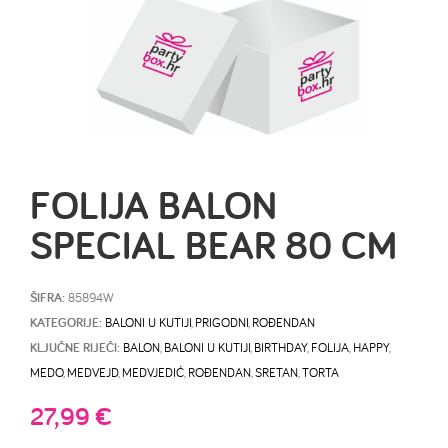
FOLIJA BALON
SPECIAL BEAR 80 CM
ŠIFRA:
85894W
KATEGORIJE:
BALONI U KUTIJI
,
PRIGODNI
,
ROĐENDAN
KLJUČNE RIJEČI:
BALON
,
BALONI U KUTIJI
,
BIRTHDAY
,
FOLIJA
,
HAPPY
,
MEDO
,
MEDVEJD
,
MEDVJEDIĆ
,
ROĐENDAN
,
SRETAN
,
TORTA
27,99
€