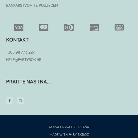
BANKARSTVOM TE POUZEĆEM
KONTAKT
+385 98 773 227
HELP@PARTYBOX.HR
PRATITE NAS I NA...
© SVA PRAVA PRIDRŽANA
MADE WITH ❤ BY SKROZ