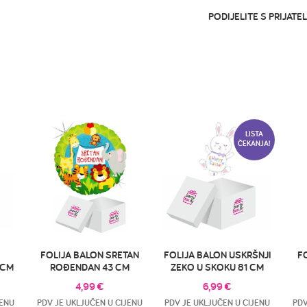
PODIJELITE S PRIJATEL
LISTA
ČEKANJA!
FOLIJA BALON SRETAN
FOLIJA BALON USKRŠNJI
F
 CM
ROĐENDAN 43 CM
ZEKO U SKOKU 81 CM
4,99
€
6,99
€
JENU
PDV JE UKLJUČEN U CIJENU
PDV JE UKLJUČEN U CIJENU
PDV