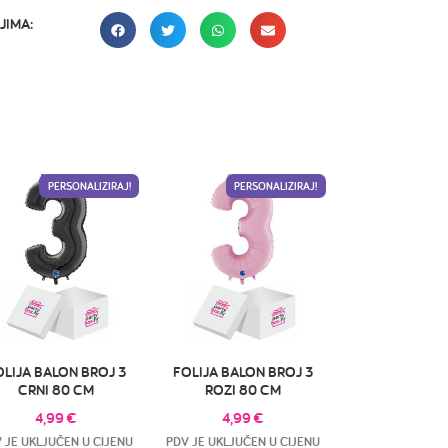
JIMA:
PERSONALIZIRAJ!
PERSONALIZIRAJ!
OLIJA BALON BROJ 3
FOLIJA BALON BROJ 3
CRNI 80 CM
ROZI 80 CM
4,99
€
4,99
€
 JE UKLJUČEN U CIJENU
PDV JE UKLJUČEN U CIJENU