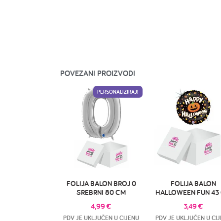
POVEZANI PROIZVODI
PERSONALIZIRAJ!
FOLIJA BALON BROJ 0
FOLIJA BALON
SREBRNI 80 CM
HALLOWEEN FUN 43
4,99
€
3,49
€
PDV JE UKLJUČEN U CIJENU
PDV JE UKLJUČEN U CI