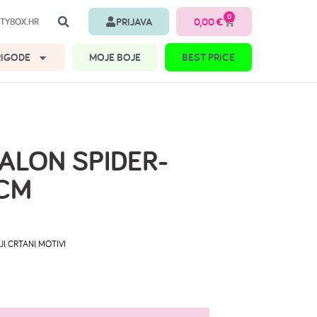
0
PRIJAVA
0,00
€
TYBOX.HR
RIGODE
MOJE BOJE
BEST PRICE
BALON SPIDER-
 CM
JI
,
CRTANI
,
MOTIVI