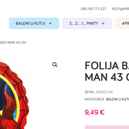
+385 98 773 227
HELP@PAR
BALONI U KUTIJI
3… 2… 1… PARTY
#P
IDER-MAN 43 CM
FOLIJA 
MAN 43
ŠIFRA:
2635001W
KATEGORIJE:
BALONI U KUTI
9,49
€