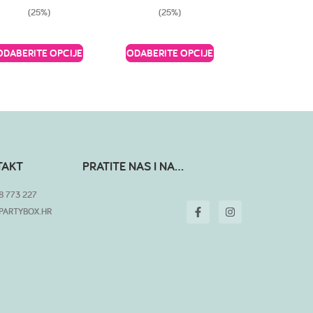
(25%)
(25%)
ODABERITE OPCIJE
ODABERITE OPCIJE
TAKT
PRATITE NAS I NA...
8 773 227
PARTYBOX.HR