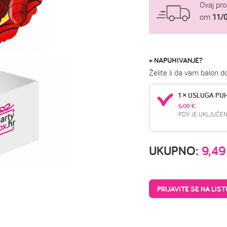
Ovaj pr
om
11/
+ NAPUHIVANJE?
Želite li da vam balon 
1 × USLUGA PU
6,00 
€
PDV JE UKLJUČEN
UKUPNO:
9,4
PRIJAVITE SE NA LIS