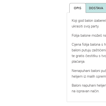
OPIS
DOSTAVA
Koji god balon izabere
ukrasiti svoj party.
Folija balone možeš na
Cijena folija balona s he
baloni putuju zaštićeni
te gratis čestitku s t
plaćanja.
Nenapuhani baloni pu
helijem iz malih spre
Baloni napuhani helije
na ispravan način.