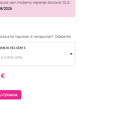
oizvod vam možemo najranije dostaviti GLS-
08/2026
dostavimo napuhan ili nenapuhan? Odaberite.
HANJA HELIJEM S
 U CIJENU (25%)
9
€
TU ČEKANJA