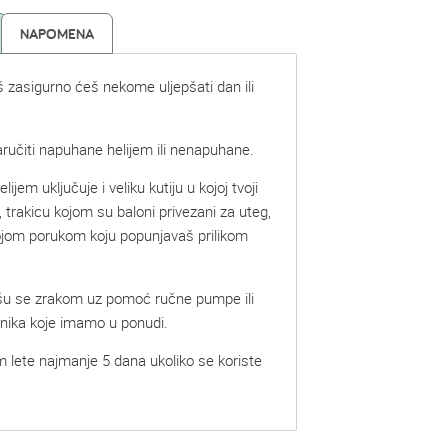
NAPOMENA
š zasigurno ćeš nekome uljepšati dan ili
ručiti napuhane helijem ili nenapuhane.
lijem uključuje i veliku kutiju u kojoj tvoji
, trakicu kojom su baloni privezani za uteg,
vojom porukom koju popunjavaš prilikom
šu se zrakom uz pomoć ručne pumpe ili
mnika koje imamo u ponudi.
m lete najmanje 5 dana ukoliko se koriste