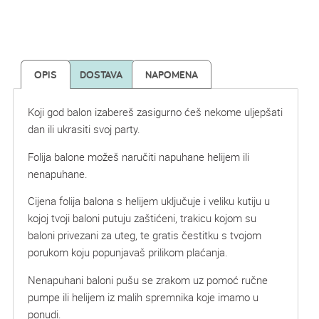
OPIS
DOSTAVA
NAPOMENA
Koji god balon izabereš zasigurno ćeš nekome uljepšati
dan ili ukrasiti svoj party.
Folija balone možeš naručiti napuhane helijem ili
nenapuhane.
Cijena folija balona s helijem uključuje i veliku kutiju u
kojoj tvoji baloni putuju zaštićeni, trakicu kojom su
baloni privezani za uteg, te gratis čestitku s tvojom
porukom koju popunjavaš prilikom plaćanja.
Nenapuhani baloni pušu se zrakom uz pomoć ručne
pumpe ili helijem iz malih spremnika koje imamo u
ponudi.