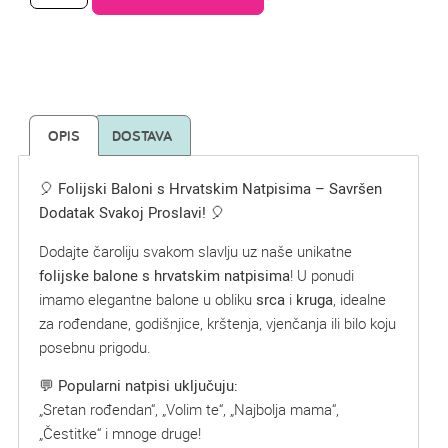
OPIS
DOSTAVA
🎈
Folijski Baloni s Hrvatskim Natpisima – Savršen
Dodatak Svakoj Proslavi!
🎈
Dodajte čaroliju svakom slavlju uz naše unikatne
folijske balone s hrvatskim natpisima
! U ponudi
imamo elegantne balone u obliku
srca
i
kruga
, idealne
za rođendane, godišnjice, krštenja, vjenčanja ili bilo koju
posebnu prigodu.
💬
Popularni natpisi uključuju:
„Sretan rođendan“, „Volim te“, „Najbolja mama“,
„Čestitke“ i mnoge druge!