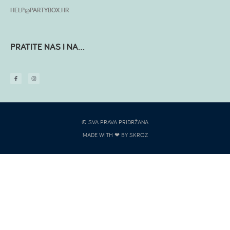
HELP@PARTYBOX.HR
PRATITE NAS I NA...
© SVA PRAVA PRIDRŽANA
MADE WITH ❤ BY SKROZ