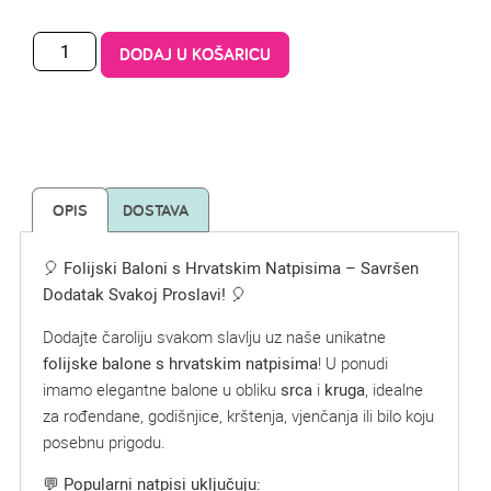
DODAJ U KOŠARICU
OPIS
DOSTAVA
🎈
Folijski Baloni s Hrvatskim Natpisima – Savršen
Dodatak Svakoj Proslavi!
🎈
Dodajte čaroliju svakom slavlju uz naše unikatne
folijske balone s hrvatskim natpisima
! U ponudi
imamo elegantne balone u obliku
srca
i
kruga
, idealne
za rođendane, godišnjice, krštenja, vjenčanja ili bilo koju
posebnu prigodu.
💬
Popularni natpisi uključuju: