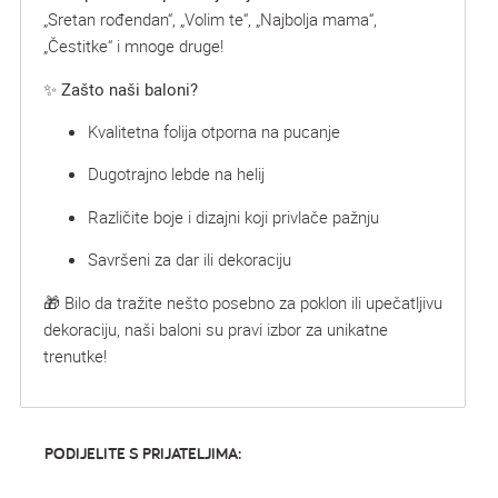
„Sretan rođendan“, „Volim te“, „Najbolja mama“,
„Čestitke“ i mnoge druge!
✨
Zašto naši baloni?
Kvalitetna folija otporna na pucanje
Dugotrajno lebde na helij
Različite boje i dizajni koji privlače pažnju
Savršeni za dar ili dekoraciju
🎁 Bilo da tražite nešto posebno za poklon ili upečatljivu
dekoraciju, naši baloni su pravi izbor za unikatne
trenutke!
PODIJELITE S PRIJATELJIMA: