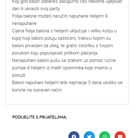
Koji god balon izabereš zasigurno ćeš nekome uljepšati
dan ili ukrasiti svoj party.
Folija balone možeš naručiti napuhane helijem ili
nenapuhane.
Cijena folija balona s helijem uključuje i veliku kutiju u
kojoj tvoji baloni putuju zaštićeni, trakicu kojom su
baloni privezani za uteg, te gratis čestitku s tvojom
porukom koju popunjavaš prilikom plaćanja.
Nenapuhani baloni pušu se zrakom uz pomoć ručne
pumpe ili helijem iz malih spremnika koje imamo u
ponudi.
Baloni napuhani helijem lete najmanje 5 dana ukoliko se
koriste na ispravan način.
PODIJELITE S PRIJATELJIMA: