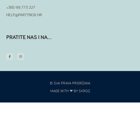
+385 98 773 227
HELP@PARTYBOX.HR
PRATITE NAS I NA...
© SVA PRAVA PRIDRŽANA
MADE WITH ❤ BY SKROZ