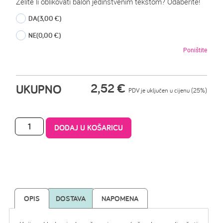
Želite li oblikovati balon jedinstvenim tekstom? Odaberite!
DA
(3,00 €)
NE
(0,00 €)
Poništite
2,52
€
UKUPNO
PDV je uključen u cijenu (25%)
DODAJ U KOŠARICU
OPIS
DOSTAVA
NAPOMENA