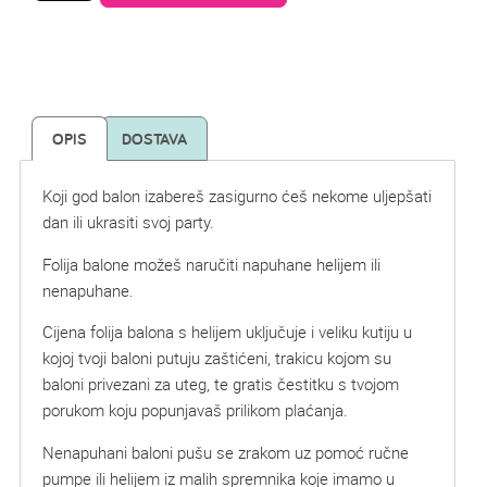
OPIS
DOSTAVA
Koji god balon izabereš zasigurno ćeš nekome uljepšati
dan ili ukrasiti svoj party.
Folija balone možeš naručiti napuhane helijem ili
nenapuhane.
Cijena folija balona s helijem uključuje i veliku kutiju u
kojoj tvoji baloni putuju zaštićeni, trakicu kojom su
baloni privezani za uteg, te gratis čestitku s tvojom
porukom koju popunjavaš prilikom plaćanja.
Nenapuhani baloni pušu se zrakom uz pomoć ručne
pumpe ili helijem iz malih spremnika koje imamo u