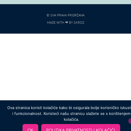
© SVA PRAVA PRIDRŽANA
MADE WITH ❤ BY SKROZ
Ova stranica koristi kolačiće kako bi osigurala bolje korisničko iskus
i funkcionalnost. Koristeći našu stranicu slažete se s korištenjem
kolačića.
OK
POLITIKA PRIVATNOSTI I KOLAČIĆI