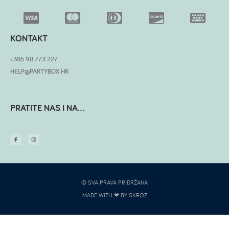
KONTAKT
+385 98 773 227
HELP@PARTYBOX.HR
PRATITE NAS I NA...
© SVA PRAVA PRIDRŽANA
MADE WITH ❤ BY SKROZ