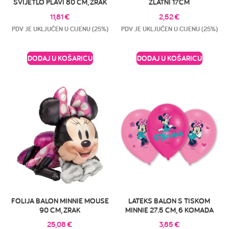
SVIJETLO PLAVI 80 CM, ZRAK
ZLATNI 17CM
11,81
€
2,52
€
PDV JE UKLJUČEN U CIJENU (25%)
PDV JE UKLJUČEN U CIJENU (25%)
DODAJ U KOŠARICU
DODAJ U KOŠARICU
FOLIJA BALON MINNIE MOUSE
LATEKS BALON S TISKOM
90 CM, ZRAK
MINNIE 27.5 CM, 6 KOMADA
25,08
€
3,85
€