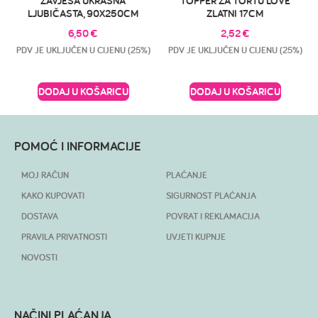
ZAVJESA UKRASNA
TOPPER ZA TORTU LOVE
LJUBIČASTA, 90X250CM
ZLATNI 17CM
6,50
€
2,52
€
PDV JE UKLJUČEN U CIJENU (25%)
PDV JE UKLJUČEN U CIJENU (25%)
DODAJ U KOŠARICU
DODAJ U KOŠARICU
POMOĆ I INFORMACIJE
MOJ RAČUN
PLAĆANJE
KAKO KUPOVATI
SIGURNOST PLAĆANJA
DOSTAVA
POVRAT I REKLAMACIJA
PRAVILA PRIVATNOSTI
UVJETI KUPNJE
NOVOSTI
NAČINI PLAĆANJA