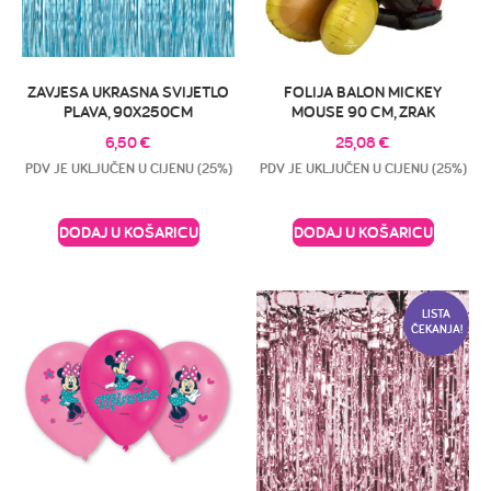
ZAVJESA UKRASNA SVIJETLO
FOLIJA BALON MICKEY
PLAVA, 90X250CM
MOUSE 90 CM, ZRAK
6,50
€
25,08
€
PDV JE UKLJUČEN U CIJENU (25%)
PDV JE UKLJUČEN U CIJENU (25%)
DODAJ U KOŠARICU
DODAJ U KOŠARICU
LISTA
ČEKANJA!