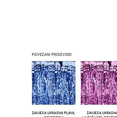
POVEZANI PROIZVODI
ZAVJESA UKRASNA PLAVA,
ZAVJESA UKRASN