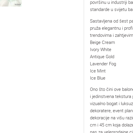
površinu u industriji b
standarde u svijetu ba
Sastavljena od šest paž
pruža elegantnu i pro
trendovima i zahtjevim
Beige Cream
Ivory White
Antique Gold
Lavender Fog
Ice Mint
Ice Blue
Ono što čini ove balo
i jedinstvena tekstura 
vizualno bogat i luksu
dekoratere, event plane
dekoracije na višu raz
cm i 45 cm koja dolaze 
nas za veleprodajne ci