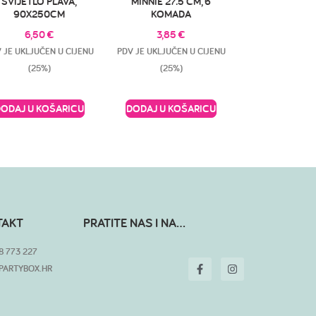
SVIJETLO PLAVA,
MINNIE 27.5 CM, 6
90X250CM
KOMADA
6,50
€
3,85
€
 JE UKLJUČEN U CIJENU
PDV JE UKLJUČEN U CIJENU
(25%)
(25%)
DODAJ U KOŠARICU
DODAJ U KOŠARICU
TAKT
PRATITE NAS I NA...
8 773 227
PARTYBOX.HR