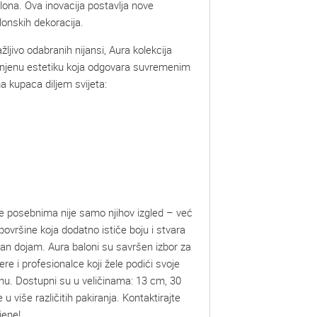
alona. Ova inovacija postavlja nove
lonskih dekoracija.
ljivo odabranih nijansi, Aura kolekcija
finjenu estetiku koja odgovara suvremenim
a kupaca diljem svijeta:
ne posebnima nije samo njihov izgled – već
površine koja dodatno ističe boju i stvara
zan dojam. Aura baloni su savršen izbor za
re i profesionalce koji žele podići svoje
inu. Dostupni su u veličinama: 13 cm, 30
u više različitih pakiranja. Kontaktirajte
jene!