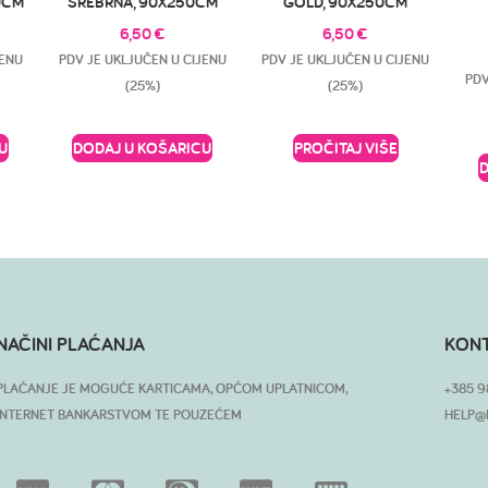
0CM
SREBRNA, 90X250CM
GOLD, 90X250CM
6,50
€
6,50
€
JENU
PDV JE UKLJUČEN U CIJENU
PDV JE UKLJUČEN U CIJENU
PDV
(25%)
(25%)
U
DODAJ U KOŠARICU
PROČITAJ VIŠE
NAČINI PLAĆANJA
KON
PLAĆANJE JE MOGUĆE KARTICAMA, OPĆOM UPLATNICOM,
+385 9
INTERNET BANKARSTVOM TE POUZEĆEM
HELP@