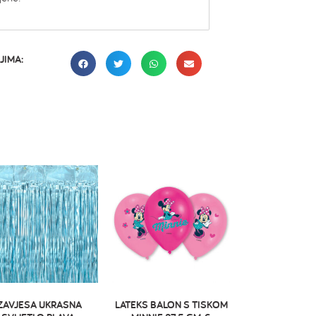
JIMA:
ZAVJESA UKRASNA
LATEKS BALON S TISKOM