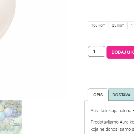
100 kom
25 kom
1
DODAJ U 
OPIS
DOSTAVA
Aura kolekcija balona – 
Predstavljamo Aura kol
koja ne donosi samo so