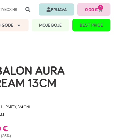
0
PRIJAVA
0,00
€
TYBOX.HR
RIGODE
MOJE BOJE
BEST PRICE
BALON AURA
REAM 13CM
 1… PARTY
,
BALONI
AM
9
€
 (25%)