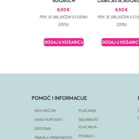
90X250CM
LJUBIČASTA, 90X25
6,50
€
6,50
€
PDV JE UKLJUČEN U CIJENU
PDV JE UKLJUČEN U CI
(25%)
(25%)
DODAJ U KOŠARICU
DODAJ U KOŠARIC
POMOĆ I INFORMACIJE
MOJ RAČUN
PLAĆANJE
KAKO KUPOVATI
SIGURNOST
PLAĆANJA
DOSTAVA
POVRAT I
PRAVILA PRIVATNOSTI