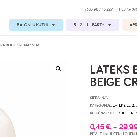
+385 98 773 227
HELP@PAR
BALONI U KUTIJI
3… 2… 1… PARTY
#P
URA BEIGE CREAM 13CM
LATEKS 
BEIGE C
ŠIFRA:
N/A
KATEGORIJE:
LATEKS
,
3… 2…
KLJUČNA RIJEČ:
BEIGE CRE
0,45
€
–
29,9
PDV JE UKLJUČEN U CIJENU