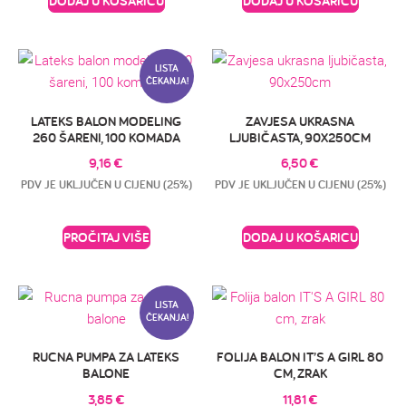
DODAJ U KOŠARICU
DODAJ U KOŠARICU
LISTA
ČEKANJA!
LATEKS BALON MODELING
ZAVJESA UKRASNA
260 ŠARENI, 100 KOMADA
LJUBIČASTA, 90X250CM
9,16
€
6,50
€
PDV JE UKLJUČEN U CIJENU (25%)
PDV JE UKLJUČEN U CIJENU (25%)
PROČITAJ VIŠE
DODAJ U KOŠARICU
LISTA
ČEKANJA!
RUCNA PUMPA ZA LATEKS
FOLIJA BALON IT’S A GIRL 80
BALONE
CM, ZRAK
3,85
€
11,81
€