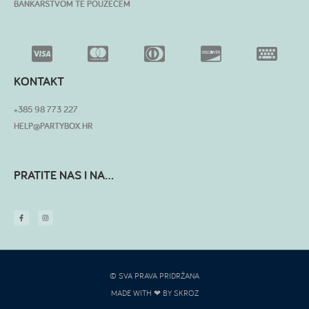
BANKARSTVOM TE POUZEĆEM
KONTAKT
+385 98 773 227
HELP@PARTYBOX.HR
PRATITE NAS I NA...
© SVA PRAVA PRIDRŽANA
MADE WITH ❤ BY SKROZ