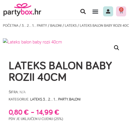
0
POČETNA
/
3… 2… 1… PARTY
/
BALONI
/
LATEKS
/ LATEKS BALON BABY ROZII 40
LATEKS BALON BABY
ROZII 40CM
ŠIFRA:
N/A
KATEGORIJE:
LATEKS
,
3… 2… 1… PARTY
,
BALONI
0,80
€
–
14,99
€
PDV JE UKLJUČEN U CIJENU (25%)