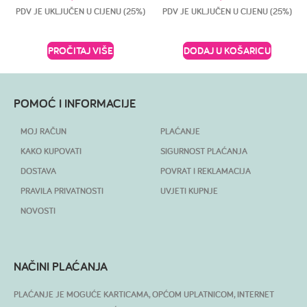
PDV JE UKLJUČEN U CIJENU (25%)
PDV JE UKLJUČEN U CIJENU (25%)
PROČITAJ VIŠE
DODAJ U KOŠARICU
POMOĆ I INFORMACIJE
MOJ RAČUN
PLAĆANJE
KAKO KUPOVATI
SIGURNOST PLAĆANJA
DOSTAVA
POVRAT I REKLAMACIJA
PRAVILA PRIVATNOSTI
UVJETI KUPNJE
NOVOSTI
NAČINI PLAĆANJA
PLAĆANJE JE MOGUĆE KARTICAMA, OPĆOM UPLATNICOM, INTERNET