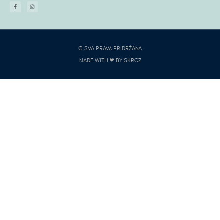
© SVA PRAVA PRIDRŽANA
MADE WITH ❤ BY SKROZ