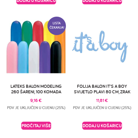
DODAJ U KOŠARICU
DODAJ U KOŠARICU
LISTA
ČEKANJA!
LATEKS BALON MODELING
FOLIJA BALON IT’S A BOY
260 ŠARENI, 100 KOMADA
SVIJETLO PLAVI 80 CM, ZRAK
9,16
€
11,81
€
PDV JE UKLJUČEN U CIJENU (25%)
PDV JE UKLJUČEN U CIJENU (25%)
PROČITAJ VIŠE
DODAJ U KOŠARICU