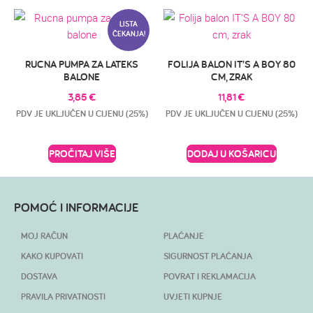
LISTA
ČEKANJA!
RUCNA PUMPA ZA LATEKS
FOLIJA BALON IT’S A BOY 80
BALONE
CM, ZRAK
3,85
€
11,81
€
PDV JE UKLJUČEN U CIJENU (25%)
PDV JE UKLJUČEN U CIJENU (25%)
PROČITAJ VIŠE
DODAJ U KOŠARICU
POMOĆ I INFORMACIJE
MOJ RAČUN
PLAĆANJE
KAKO KUPOVATI
SIGURNOST PLAĆANJA
DOSTAVA
POVRAT I REKLAMACIJA
PRAVILA PRIVATNOSTI
UVJETI KUPNJE