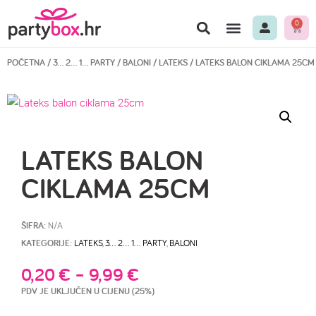
0
POČETNA
/
3… 2… 1… PARTY
/
BALONI
/
LATEKS
/ LATEKS BALON CIKLAMA 25CM
LATEKS BALON
CIKLAMA 25CM
ŠIFRA:
N/A
KATEGORIJE:
LATEKS
,
3… 2… 1… PARTY
,
BALONI
0,20
€
–
9,99
€
PDV JE UKLJUČEN U CIJENU (25%)