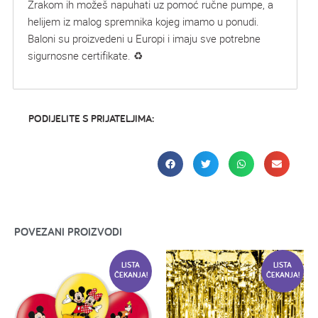
Zrakom ih možeš napuhati uz pomoć ručne pumpe, a
helijem iz malog spremnika kojeg imamo u ponudi.
Baloni su proizvedeni u Europi i imaju sve potrebne
sigurnosne certifikate. ♻
PODIJELITE S PRIJATELJIMA:
POVEZANI PROIZVODI
LISTA
LISTA
ČEKANJA!
ČEKANJA!