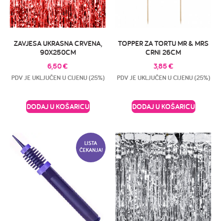
ZAVJESA UKRASNA CRVENA,
TOPPER ZA TORTU MR & MRS
90X250CM
CRNI 26CM
6,50
€
3,85
€
PDV JE UKLJUČEN U CIJENU (25%)
PDV JE UKLJUČEN U CIJENU (25%)
DODAJ U KOŠARICU
DODAJ U KOŠARICU
LISTA
ČEKANJA!