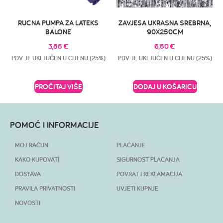
RUCNA PUMPA ZA LATEKS
ZAVJESA UKRASNA SREBRNA,
BALONE
90X250CM
3,85
€
6,50
€
PDV JE UKLJUČEN U CIJENU (25%)
PDV JE UKLJUČEN U CIJENU (25%)
PROČITAJ VIŠE
DODAJ U KOŠARICU
POMOĆ I INFORMACIJE
MOJ RAČUN
PLAĆANJE
KAKO KUPOVATI
SIGURNOST PLAĆANJA
DOSTAVA
POVRAT I REKLAMACIJA
PRAVILA PRIVATNOSTI
UVJETI KUPNJE
NOVOSTI