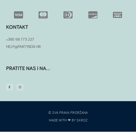
KONTAKT
+385 98 773 227
HELP@PARTYBOX.HR
PRATITE NAS I NA...
© SVA PRAVA PRIDRŽANA
MADE WITH ❤ BY SKROZ