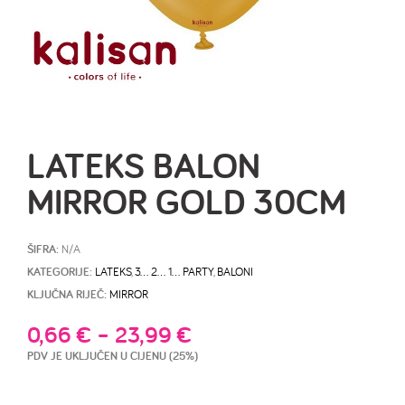
LATEKS BALON
MIRROR GOLD 30CM
ŠIFRA:
N/A
KATEGORIJE:
LATEKS
,
3… 2… 1… PARTY
,
BALONI
KLJUČNA RIJEČ:
MIRROR
0,66
€
–
23,99
€
PDV JE UKLJUČEN U CIJENU (25%)