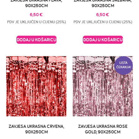
90X250CM
90X250CM
6,50
€
6,50
€
PDV JE UKLJUČEN U CIJENU (25%)
PDV JE UKLJUČEN U CIJENU (25%)
DODAJ U KOŠARICU
DODAJ U KOŠARICU
LISTA
ČEKANJA!
ZAVJESA UKRASNA CRVENA,
ZAVJESA UKRASNA ROSE
90X250CM
GOLD, 90X250CM