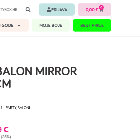
0
PRIJAVA
0,00
€
TYBOX.HR
RIGODE
MOJE BOJE
BEST PRICE
BALON MIRROR
CM
 1… PARTY
,
BALONI
9
€
 (25%)