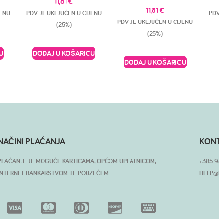
11,81
€
11,81
€
JENU
PDV JE UKLJUČEN U CIJENU
PDV
PDV JE UKLJUČEN U CIJENU
(25%)
(25%)
U
DODAJ U KOŠARICU
DODAJ U KOŠARICU
NAČINI PLAĆANJA
KON
PLAĆANJE JE MOGUĆE KARTICAMA, OPĆOM UPLATNICOM,
+385 9
INTERNET BANKARSTVOM TE POUZEĆEM
HELP@