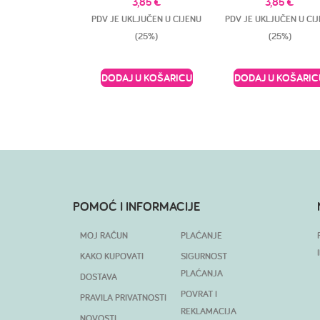
3,85
€
3,85
€
PDV JE UKLJUČEN U CIJENU
PDV JE UKLJUČEN U CI
(25%)
(25%)
DODAJ U KOŠARICU
DODAJ U KOŠARIC
POMOĆ I INFORMACIJE
MOJ RAČUN
PLAĆANJE
KAKO KUPOVATI
SIGURNOST
PLAĆANJA
DOSTAVA
POVRAT I
PRAVILA PRIVATNOSTI
REKLAMACIJA
NOVOSTI