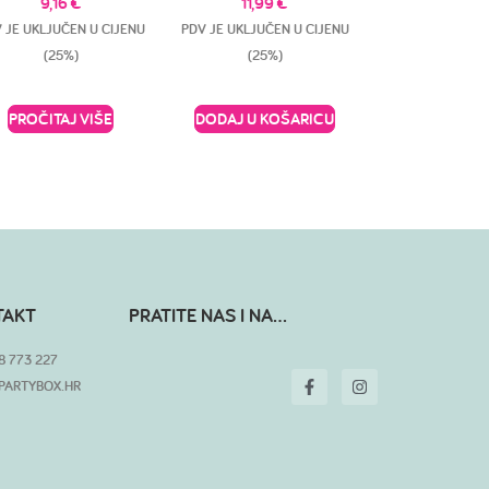
9,16
€
11,99
€
 JE UKLJUČEN U CIJENU
PDV JE UKLJUČEN U CIJENU
(25%)
(25%)
PROČITAJ VIŠE
DODAJ U KOŠARICU
TAKT
PRATITE NAS I NA...
8 773 227
PARTYBOX.HR