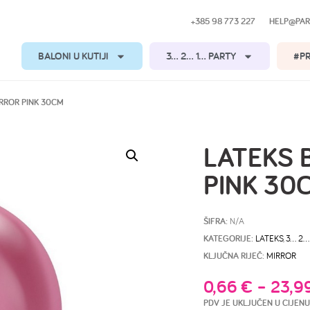
+385 98 773 227
HELP@PAR
BALONI U KUTIJI
3… 2… 1… PARTY
#P
IRROR PINK 30CM
LATEKS 
PINK 30
ŠIFRA:
N/A
KATEGORIJE:
LATEKS
,
3… 2…
KLJUČNA RIJEČ:
MIRROR
0,66
€
–
23,9
PDV JE UKLJUČEN U CIJENU