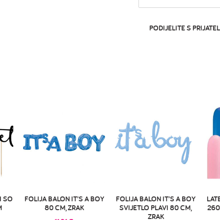
PODIJELITE S PRIJATEL
H SO
FOLIJA BALON IT’S A BOY
FOLIJA BALON IT’S A BOY
LAT
M
80 CM, ZRAK
SVIJETLO PLAVI 80 CM,
260
ZRAK