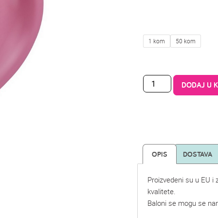
1 kom
50 kom
DODAJ U 
OPIS
DOSTAVA
Proizvedeni su u EU i 
kvalitete.
Baloni se mogu se naru