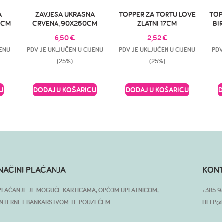
A
ZAVJESA UKRASNA
TOPPER ZA TORTU LOVE
TOP
0CM
CRVENA, 90X250CM
ZLATNI 17CM
BI
6,50
€
2,52
€
JENU
PDV JE UKLJUČEN U CIJENU
PDV JE UKLJUČEN U CIJENU
PDV
(25%)
(25%)
U
DODAJ U KOŠARICU
DODAJ U KOŠARICU
NAČINI PLAĆANJA
KON
PLAĆANJE JE MOGUĆE KARTICAMA, OPĆOM UPLATNICOM,
+385 9
INTERNET BANKARSTVOM TE POUZEĆEM
HELP@