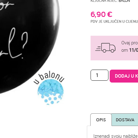
KLJUČNA RIJEČ:
BALON
6,90
€
PDV JE UKLJUČEN U CIJENU
Ovaj pr
om
11/
DODAJ U 
OPIS
DOSTAVA
Iznenadi svoju najbliž