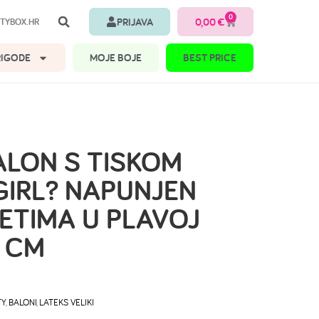
0
PRIJAVA
0,00
€
TYBOX.HR
RIGODE
MOJE BOJE
BEST PRICE
ALON S TISKOM
GIRL? NAPUNJEN
ETIMA U PLAVOJ
0 CM
TY
,
BALONI
,
LATEKS VELIKI