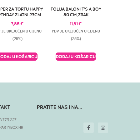
PER ZA TORTU HAPPY
FOLIJA BALON IT’S A BOY
RTHDAY ZLATNI 23CM
80 CM, ZRAK
3,85
€
11,81
€
 JE UKLJUČEN U CIJENU
PDV JE UKLJUČEN U CIJENU
(25%)
(25%)
DODAJ U KOŠARICU
DODAJ U KOŠARICU
TAKT
PRATITE NAS I NA...
8 773 227
PARTYBOX.HR