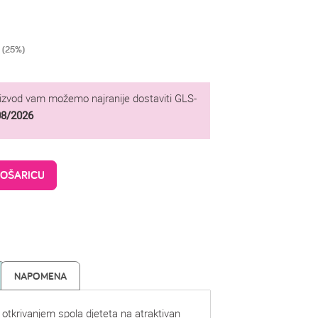
 (25%)
oizvod vam možemo najranije dostaviti GLS-
08/2026
KOŠARICU
NAPOMENA
e otkrivanjem spola djeteta na atraktivan