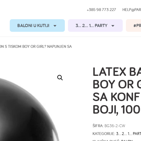
+385 98 773 227
HELP@PAR
BALONI U KUTIJI
3… 2… 1… PARTY
#P
ON S TISKOM BOY OR GIRL? NAPUNJEN SA
LATEX B
BOY OR 
SA KONF
BOJI, 10
ŠIFRA:
BG36-2-CW
KATEGORIJE:
3… 2… 1… PAR