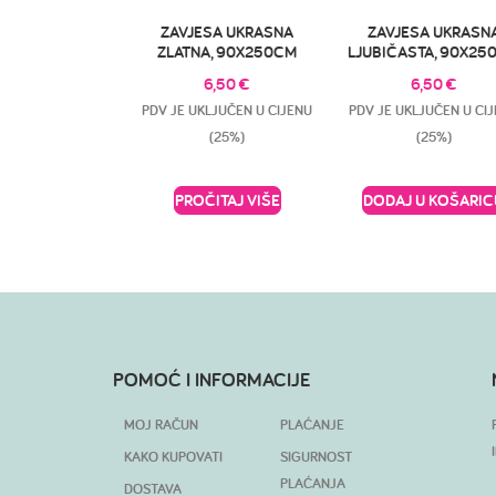
ZAVJESA UKRASNA
ZAVJESA UKRASN
ZLATNA, 90X250CM
LJUBIČASTA, 90X25
6,50
€
6,50
€
PDV JE UKLJUČEN U CIJENU
PDV JE UKLJUČEN U CI
(25%)
(25%)
PROČITAJ VIŠE
DODAJ U KOŠARIC
POMOĆ I INFORMACIJE
MOJ RAČUN
PLAĆANJE
KAKO KUPOVATI
SIGURNOST
PLAĆANJA
DOSTAVA