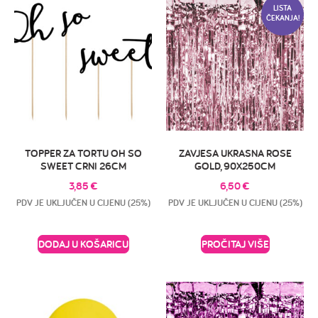
LISTA
ČEKANJA!
TOPPER ZA TORTU OH SO
ZAVJESA UKRASNA ROSE
SWEET CRNI 26CM
GOLD, 90X250CM
3,85
€
6,50
€
PDV JE UKLJUČEN U CIJENU (25%)
PDV JE UKLJUČEN U CIJENU (25%)
DODAJ U KOŠARICU
PROČITAJ VIŠE