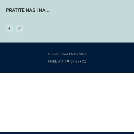
PRATITE NAS I NA...
© SVA PRAVA PRIDRŽANA
MADE WITH ❤ BY SKROZ