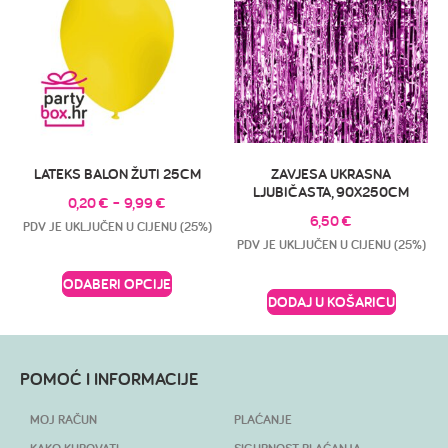
LATEKS BALON ŽUTI 25CM
ZAVJESA UKRASNA
LJUBIČASTA, 90X250CM
0,20
€
–
9,99
€
6,50
€
PDV JE UKLJUČEN U CIJENU (25%)
PDV JE UKLJUČEN U CIJENU (25%)
ODABERI OPCIJE
DODAJ U KOŠARICU
POMOĆ I INFORMACIJE
MOJ RAČUN
PLAĆANJE