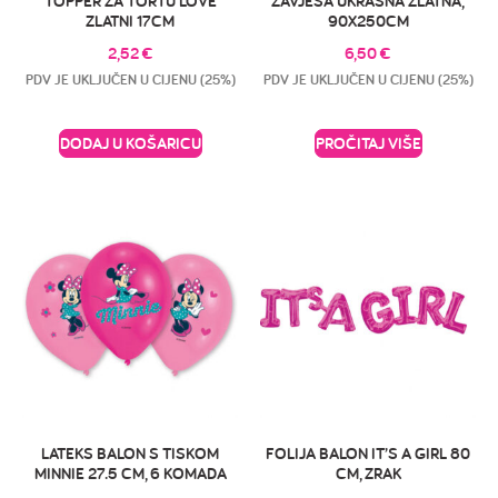
TOPPER ZA TORTU LOVE
ZAVJESA UKRASNA ZLATNA,
ZLATNI 17CM
90X250CM
2,52
€
6,50
€
PDV JE UKLJUČEN U CIJENU (25%)
PDV JE UKLJUČEN U CIJENU (25%)
DODAJ U KOŠARICU
PROČITAJ VIŠE
LATEKS BALON S TISKOM
FOLIJA BALON IT’S A GIRL 80
MINNIE 27.5 CM, 6 KOMADA
CM, ZRAK