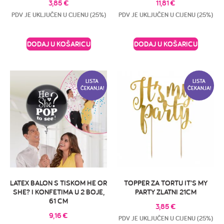
3,85
€
11,81
€
PDV JE UKLJUČEN U CIJENU (25%)
PDV JE UKLJUČEN U CIJENU (25%)
DODAJ U KOŠARICU
DODAJ U KOŠARICU
LISTA
LISTA
ČEKANJA!
ČEKANJA!
LATEX BALON S TISKOM HE OR
TOPPER ZA TORTU IT’S MY
SHE? I KONFETIMA U 2 BOJE,
PARTY ZLATNI 21CM
61 CM
3,85
€
9,16
€
PDV JE UKLJUČEN U CIJENU (25%)