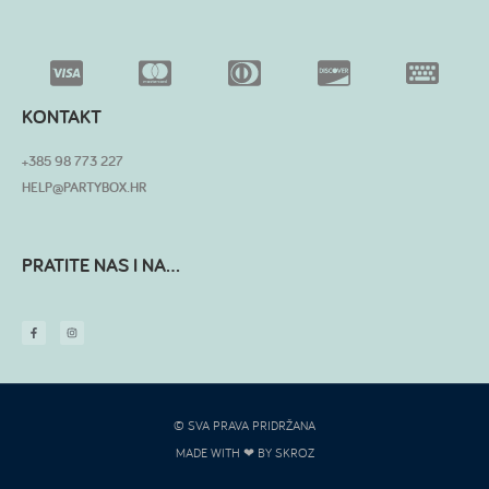
KONTAKT
+385 98 773 227
HELP@PARTYBOX.HR
PRATITE NAS I NA...
© SVA PRAVA PRIDRŽANA
MADE WITH ❤ BY SKROZ