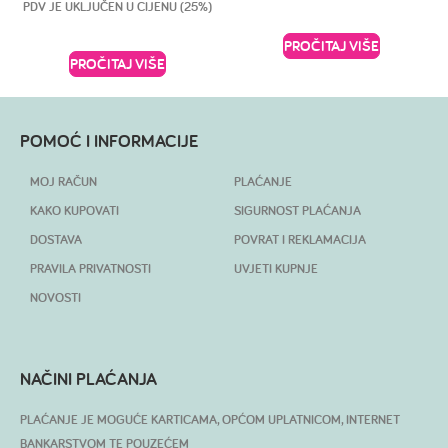
PDV JE UKLJUČEN U CIJENU (25%)
PROČITAJ VIŠE
PROČITAJ VIŠE
POMOĆ I INFORMACIJE
MOJ RAČUN
PLAĆANJE
KAKO KUPOVATI
SIGURNOST PLAĆANJA
DOSTAVA
POVRAT I REKLAMACIJA
PRAVILA PRIVATNOSTI
UVJETI KUPNJE
NOVOSTI
NAČINI PLAĆANJA
PLAĆANJE JE MOGUĆE KARTICAMA, OPĆOM UPLATNICOM, INTERNET
BANKARSTVOM TE POUZEĆEM