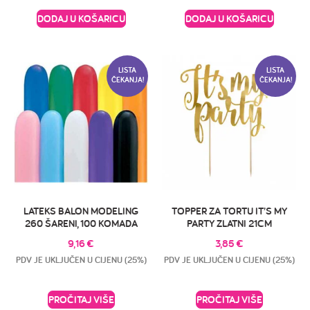
DODAJ U KOŠARICU
DODAJ U KOŠARICU
LISTA
LISTA
ČEKANJA!
ČEKANJA!
LATEKS BALON MODELING
TOPPER ZA TORTU IT’S MY
260 ŠARENI, 100 KOMADA
PARTY ZLATNI 21CM
9,16
€
3,85
€
PDV JE UKLJUČEN U CIJENU (25%)
PDV JE UKLJUČEN U CIJENU (25%)
PROČITAJ VIŠE
PROČITAJ VIŠE