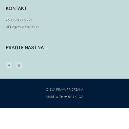
KONTAKT
+385 98 773 227
HELP@PARTYBOX.HR
PRATITE NAS I NA...
© SVA PRAVA PRIDRŽANA
MADE WITH ❤ BY SKROZ