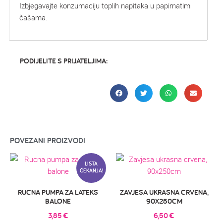
Izbjegavajte konzumaciju toplih napitaka u papirnatim
čašama.
PODIJELITE S PRIJATELJIMA:
POVEZANI PROIZVODI
LISTA
ČEKANJA!
RUCNA PUMPA ZA LATEKS
ZAVJESA UKRASNA CRVENA,
BALONE
90X250CM
3,85
€
6,50
€