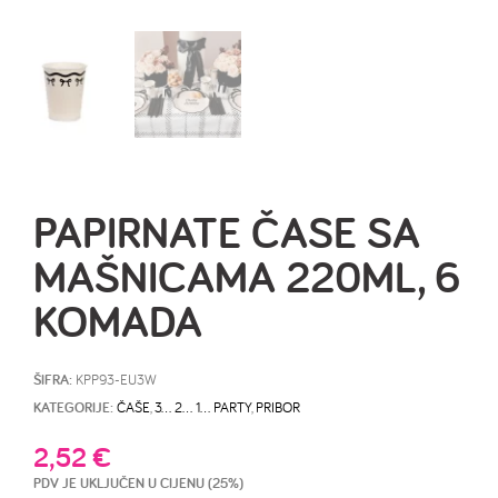
PAPIRNATE ČASE SA
MAŠNICAMA 220ML, 6
KOMADA
ŠIFRA:
KPP93-EU3W
KATEGORIJE:
ČAŠE
,
3… 2… 1… PARTY
,
PRIBOR
2,52
€
PDV JE UKLJUČEN U CIJENU (25%)