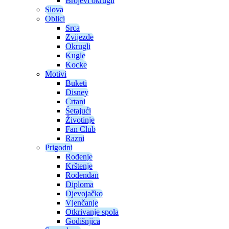
Brojevi okrugli
Slova
Oblici
Srca
Zvijezde
Okrugli
Kugle
Kocke
Motivi
Buketi
Disney
Crtani
Šetajući
Životinje
Fan Club
Razni
Prigodni
Rođenje
Krštenje
Rođendan
Diploma
Djevojačko
Vjenčanje
Otkrivanje spola
Godišnjica