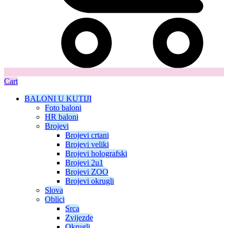
Cart
BALONI U KUTIJI
Foto baloni
HR baloni
Brojevi
Brojevi crtani
Brojevi veliki
Brojevi holografski
Brojevi 2u1
Brojevi ZOO
Brojevi okrugli
Slova
Oblici
Srca
Zvijezde
Okrugli