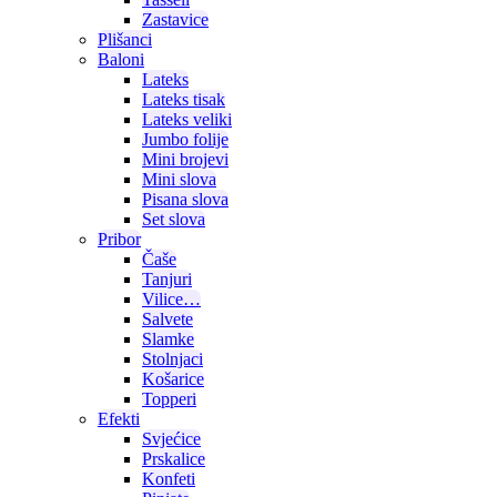
Zastavice
Plišanci
Baloni
Lateks
Lateks tisak
Lateks veliki
Jumbo folije
Mini brojevi
Mini slova
Pisana slova
Set slova
Pribor
Čaše
Tanjuri
Vilice…
Salvete
Slamke
Stolnjaci
Košarice
Topperi
Efekti
Svjećice
Prskalice
Konfeti