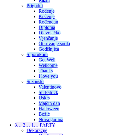
Razni
Prigodni
Rođenje
Krštenje
Rođendan
Diploma
Djevojačko
Vjenčanje
Otkrivanje spola
Godišnjica
S porukom
Get Well
Wellcome
Thanks
I love you
Sezonski
Valentinovo
St. Patrick
Uskrs
Majčin dan
Halloween
Božić
Nova godina
3… 2… 1… PARTY
Dekoracije