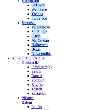
S porukom
Get Well
Wellcome
Thanks
I love you
Sezonski
Valentinovo
St. Patrick
Uskrs
Majčin dan
Halloween
Božić
Nova godina
3… 2… 1… PARTY
Dekoracije
Uradi sam(a)
Setovi
Baneri
Pomponi
Zavjese
Tasseli
Zastavice
Plišanci
Baloni
Lateks