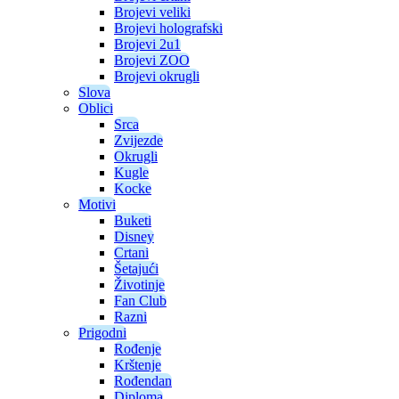
Brojevi veliki
Brojevi holografski
Brojevi 2u1
Brojevi ZOO
Brojevi okrugli
Slova
Oblici
Srca
Zvijezde
Okrugli
Kugle
Kocke
Motivi
Buketi
Disney
Crtani
Šetajući
Životinje
Fan Club
Razni
Prigodni
Rođenje
Krštenje
Rođendan
Diploma