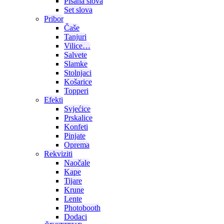
Pisana slova
Set slova
Pribor
Čaše
Tanjuri
Vilice…
Salvete
Slamke
Stolnjaci
Košarice
Topperi
Efekti
Svjećice
Prskalice
Konfeti
Pinjate
Oprema
Rekviziti
Naočale
Kape
Tijare
Krune
Lente
Photobooth
Dodaci