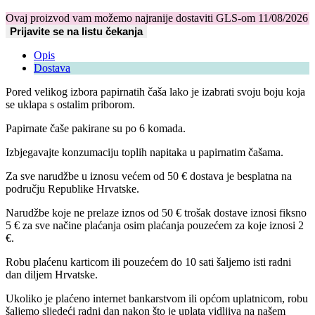
Ovaj proizvod vam možemo najranije dostaviti GLS-om
11/08/2026
Prijavite se na listu čekanja
Opis
Dostava
Pored velikog izbora papirnatih čaša lako je izabrati svoju boju koja
se uklapa s ostalim priborom.
Papirnate čaše pakirane su po 6 komada.
Izbjegavajte konzumaciju toplih napitaka u papirnatim čašama.
Za sve narudžbe u iznosu većem od 50 € dostava je besplatna na
području Republike Hrvatske.
Narudžbe koje ne prelaze iznos od 50 € trošak dostave iznosi fiksno
5 € za sve načine plaćanja osim plaćanja pouzećem za koje iznosi 2
€.
Robu plaćenu karticom ili pouzećem do 10 sati šaljemo isti radni
dan diljem Hrvatske.
Ukoliko je plaćeno internet bankarstvom ili općom uplatnicom, robu
šaljemo sljedeći radni dan nakon što je uplata vidljiva na našem