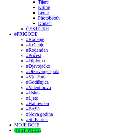
Tijare
Krune
Lente
Photobooth
Dodaci
ČESTITKE
#PRIGODE
#Rođenje
#Krštenje
#Rođendan
#Pričest
#Diploma
#Djevojačko
#Otkrivanje spola
#Vjenčanje
#Godišnjica
#Valentinovo
#Uskrs
#Ljeto
#Halloween
#Božić
#Nova godina
#St. Patrick
MOJE BOJE
BEST PRICE