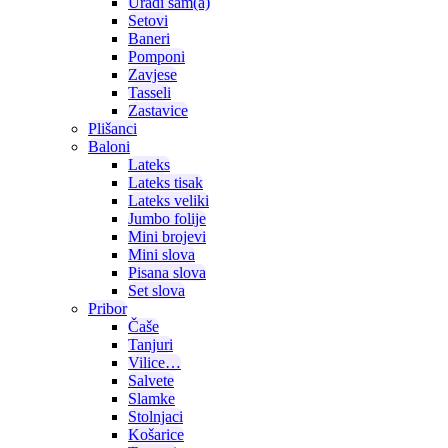
Uradi sam(a)
Setovi
Baneri
Pomponi
Zavjese
Tasseli
Zastavice
Plišanci
Baloni
Lateks
Lateks tisak
Lateks veliki
Jumbo folije
Mini brojevi
Mini slova
Pisana slova
Set slova
Pribor
Čaše
Tanjuri
Vilice…
Salvete
Slamke
Stolnjaci
Košarice