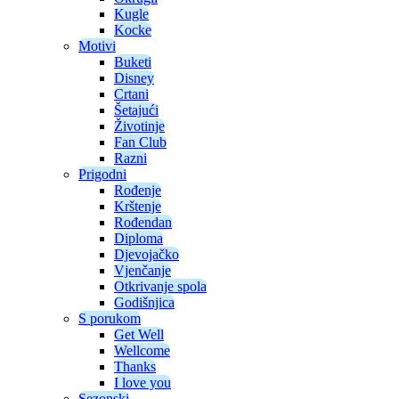
Kugle
Kocke
Motivi
Buketi
Disney
Crtani
Šetajući
Životinje
Fan Club
Razni
Prigodni
Rođenje
Krštenje
Rođendan
Diploma
Djevojačko
Vjenčanje
Otkrivanje spola
Godišnjica
S porukom
Get Well
Wellcome
Thanks
I love you
Sezonski