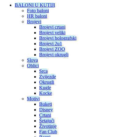
BALONI U KUTIJI
Foto baloni
HR baloni
Brojevi
Brojevi crtani
Brojevi veliki
Brojevi holografski
Brojevi 2u1
Brojevi ZOO
Brojevi okrugli
Slova
Oblici
Srca
Zvijezde
Okrugli
Kugle
Kocke
Motivi
Buketi
Disney
Crtani
Šetajući
Životinje
Fan Club