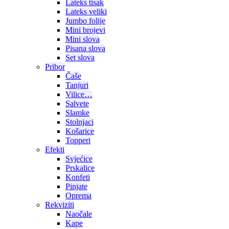
Lateks tisak
Lateks veliki
Jumbo folije
Mini brojevi
Mini slova
Pisana slova
Set slova
Pribor
Čaše
Tanjuri
Vilice…
Salvete
Slamke
Stolnjaci
Košarice
Topperi
Efekti
Svjećice
Prskalice
Konfeti
Pinjate
Oprema
Rekviziti
Naočale
Kape