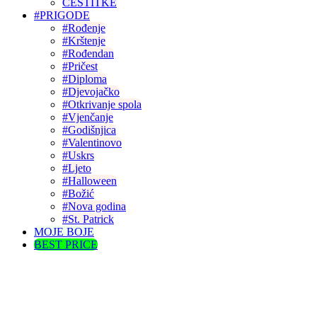
ČESTITKE
#PRIGODE
#Rođenje
#Krštenje
#Rođendan
#Pričest
#Diploma
#Djevojačko
#Otkrivanje spola
#Vjenčanje
#Godišnjica
#Valentinovo
#Uskrs
#Ljeto
#Halloween
#Božić
#Nova godina
#St. Patrick
MOJE BOJE
BEST PRICE