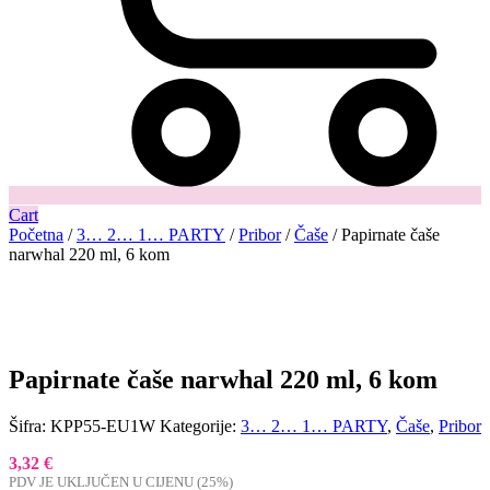
Cart
Početna
/
3… 2… 1… PARTY
/
Pribor
/
Čaše
/ Papirnate čaše
narwhal 220 ml, 6 kom
Papirnate čaše narwhal 220 ml, 6 kom
Šifra:
KPP55-EU1W
Kategorije:
3… 2… 1… PARTY
,
Čaše
,
Pribor
3,32
€
PDV JE UKLJUČEN U CIJENU (25%)