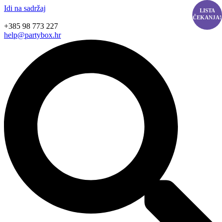
Idi na sadržaj
LISTA
ČEKANJA!
+385 98 773 227
help@partybox.hr