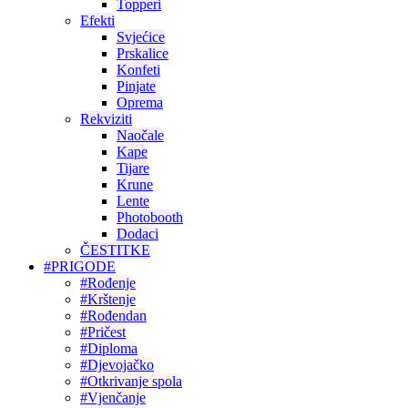
Topperi
Efekti
Svjećice
Prskalice
Konfeti
Pinjate
Oprema
Rekviziti
Naočale
Kape
Tijare
Krune
Lente
Photobooth
Dodaci
ČESTITKE
#PRIGODE
#Rođenje
#Krštenje
#Rođendan
#Pričest
#Diploma
#Djevojačko
#Otkrivanje spola
#Vjenčanje