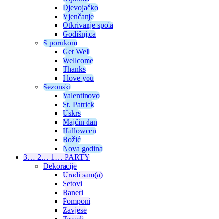
Djevojačko
Vjenčanje
Otkrivanje spola
Godišnjica
S porukom
Get Well
Wellcome
Thanks
I love you
Sezonski
Valentinovo
St. Patrick
Uskrs
Majčin dan
Halloween
Božić
Nova godina
3… 2… 1… PARTY
Dekoracije
Uradi sam(a)
Setovi
Baneri
Pomponi
Zavjese
Tasseli