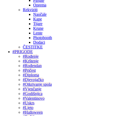
Pinjate
Oprema
Rekviziti
Naočale
Kape
Tijare
Krune
Lente
Photobooth
Dodaci
ČESTITKE
#PRIGODE
#Rođenje
#Krštenje
#Rođendan
#Pričest
#Diploma
#Djevojačko
#Otkrivanje spola
#Vjenčanje
#Godišnjica
#Valentinovo
#Uskrs
#Ljeto
#Halloween