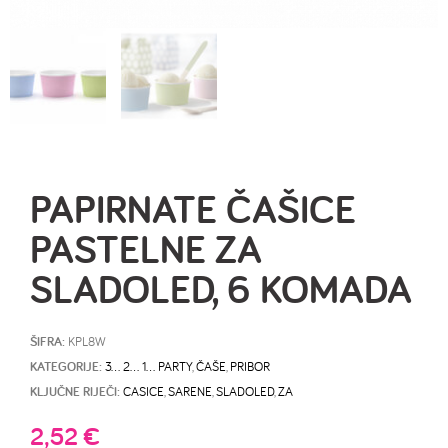
PAPIRNATE ČAŠICE
PASTELNE ZA
SLADOLED, 6 KOMADA
ŠIFRA:
KPL8W
KATEGORIJE:
3… 2… 1… PARTY
,
ČAŠE
,
PRIBOR
KLJUČNE RIJEČI:
CASICE
,
SARENE
,
SLADOLED
,
ZA
2,52
€