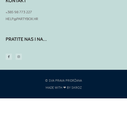
KONTAKT
+385 98 773 227
HELP@PARTYBOX.HR
PRATITE NAS I NA...
© SVA PRAVA PRIDRŽANA
MADE WITH ❤ BY SKROZ