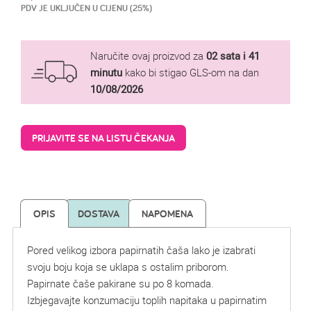
PDV JE UKLJUČEN U CIJENU (25%)
Naručite ovaj proizvod za
02 sata i 41
minutu
kako bi stigao GLS-om na dan
10/08/2026
PRIJAVITE SE NA LISTU ČEKANJA
OPIS
DOSTAVA
NAPOMENA
Pored velikog izbora papirnatih čaša lako je izabrati
svoju boju koja se uklapa s ostalim priborom.
Papirnate čaše pakirane su po 8 komada.
Izbjegavajte konzumaciju toplih napitaka u papirnatim