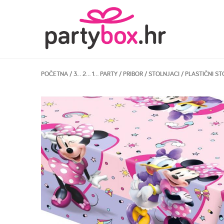
POČETNA
/
3… 2… 1… PARTY
/
PRIBOR
/
STOLNJACI
/ PLASTIČNI S