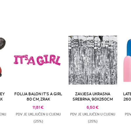
KEY
FOLIJA BALON IT’S A GIRL
ZAVJESA UKRASNA
LAT
AK
80 CM, ZRAK
SREBRNA, 90X250CM
260
11,81
€
6,50
€
JENU
PDV JE UKLJUČEN U CIJENU
PDV JE UKLJUČEN U CIJENU
PDV
(25%)
(25%)