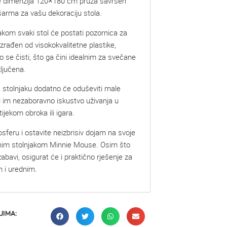
e dimenzija 120×180 cm pruža savršen
 šarma za vašu dekoraciju stola.
akom svaki stol će postati pozornica za
rađen od visokokvalitetne plastike,
lako se čisti, što ga čini idealnim za svečane
ključena.
 stolnjaku dodatno će oduševiti male
i im nezaboravno iskustvo uživanja u
ijekom obroka ili igara.
osferu i ostavite neizbrisiv dojam na svoje
čnim stolnjakom Minnie Mouse. Osim što
abavi, osigurat će i praktično rješenje za
m i urednim.
JIMA: