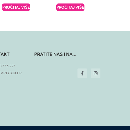
PROČITAJ VIŠE
PROČITAJ VIŠE
TAKT
PRATITE NAS I NA...
8 773 227
PARTYBOX.HR