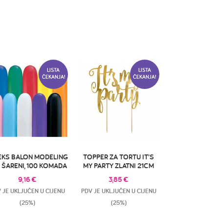
LISTA
LISTA
ČEKANJA!
ČEKANJA!
EKS BALON MODELING
TOPPER ZA TORTU IT’S
 ŠARENI, 100 KOMADA
MY PARTY ZLATNI 21CM
9,16
€
3,85
€
 JE UKLJUČEN U CIJENU
PDV JE UKLJUČEN U CIJENU
(25%)
(25%)