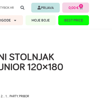
0
PRIJAVA
0,00
€
TYBOX.HR
RIGODE
MOJE BOJE
BEST PRICE
NI STOLNJAK
JUNIOR 120×180
 2… 1… PARTY
,
PRIBOR