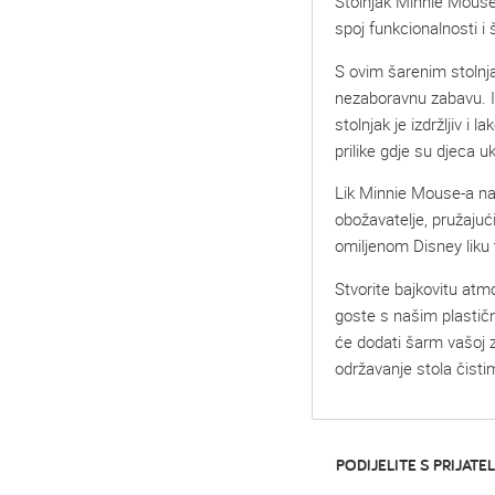
Stolnjak Minnie Mous
spoj funkcionalnosti i
S ovim šarenim stolnj
nezaboravnu zabavu. Iz
stolnjak je izdržljiv i 
prilike gdje su djeca u
Lik Minnie Mouse-a na
obožavatelje, pružajuć
omiljenom Disney liku t
Stvorite bajkovitu atm
goste s našim plasti
će dodati šarm vašoj z
održavanje stola čisti
PODIJELITE S PRIJATEL