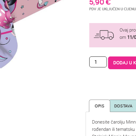
5,90
€
PDV JE UKLJUČEN U CIJENU
Ovaj pr
om
11/
DODAJ U 
OPIS
DOSTAVA
Donesite čaroliju Minn
rođendan ili tematsku 