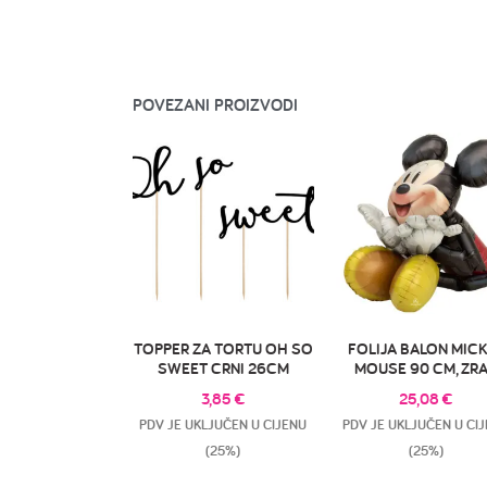
POVEZANI PROIZVODI
TOPPER ZA TORTU OH SO
FOLIJA BALON MIC
SWEET CRNI 26CM
MOUSE 90 CM, ZR
3,85
€
25,08
€
PDV JE UKLJUČEN U CIJENU
PDV JE UKLJUČEN U CI
(25%)
(25%)