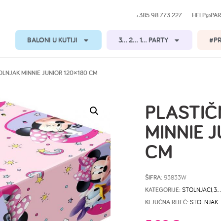
+385 98 773 227
HELP@PAR
BALONI U KUTIJI
3… 2… 1… PARTY
#P
TOLNJAK MINNIE JUNIOR 120×180 CM
PLASTIČ
MINNIE 
CM
ŠIFRA:
93833W
KATEGORIJE:
STOLNJACI
,
3…
KLJUČNA RIJEČ:
STOLNJAK