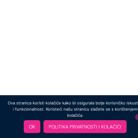
Ova stranica koristi kolačiće kako bi osigurala bolje korisničko iskus
i funkcionalnost. Koristeći našu stranicu slažete se s korištenjem
kolačića.
OK
POLITIKA PRIVATNOSTI I KOLAČIĆI