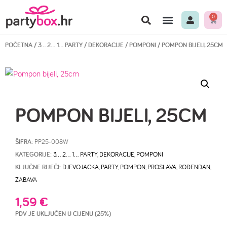
0
POČETNA
/
3… 2… 1… PARTY
/
DEKORACIJE
/
POMPONI
/ POMPON BIJELI, 25CM
POMPON BIJELI, 25CM
ŠIFRA:
PP25-008W
KATEGORIJE:
3… 2… 1… PARTY
,
DEKORACIJE
,
POMPONI
KLJUČNE RIJEČI:
DJEVOJACKA
,
PARTY
,
POMPON
,
PROSLAVA
,
ROĐENDAN
,
ZABAVA
1,59
€
PDV JE UKLJUČEN U CIJENU (25%)