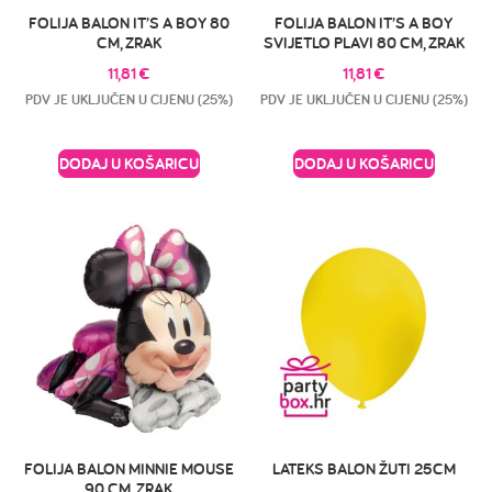
FOLIJA BALON IT’S A BOY 80
FOLIJA BALON IT’S A BOY
CM, ZRAK
SVIJETLO PLAVI 80 CM, ZRAK
11,81
€
11,81
€
PDV JE UKLJUČEN U CIJENU (25%)
PDV JE UKLJUČEN U CIJENU (25%)
DODAJ U KOŠARICU
DODAJ U KOŠARICU
FOLIJA BALON MINNIE MOUSE
LATEKS BALON ŽUTI 25CM
90 CM, ZRAK