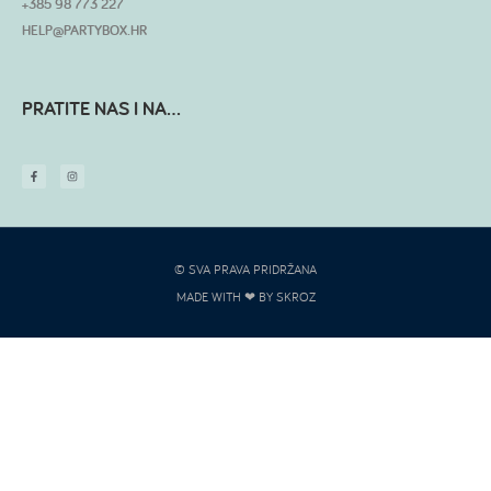
+385 98 773 227
HELP@PARTYBOX.HR
PRATITE NAS I NA...
© SVA PRAVA PRIDRŽANA
MADE WITH ❤ BY SKROZ