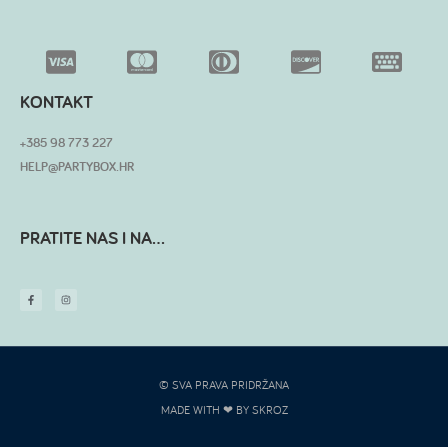
KONTAKT
+385 98 773 227
HELP@PARTYBOX.HR
PRATITE NAS I NA...
© SVA PRAVA PRIDRŽANA
MADE WITH ❤ BY SKROZ