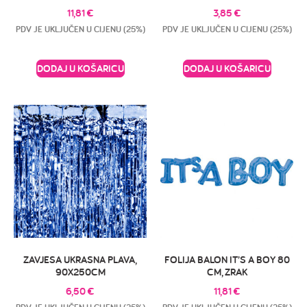
11,81
€
3,85
€
PDV JE UKLJUČEN U CIJENU (25%)
PDV JE UKLJUČEN U CIJENU (25%)
DODAJ U KOŠARICU
DODAJ U KOŠARICU
ZAVJESA UKRASNA PLAVA,
FOLIJA BALON IT’S A BOY 80
90X250CM
CM, ZRAK
6,50
€
11,81
€