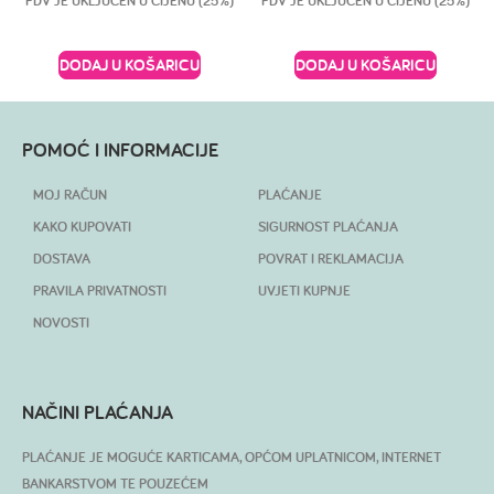
PDV JE UKLJUČEN U CIJENU (25%)
PDV JE UKLJUČEN U CIJENU (25%)
DODAJ U KOŠARICU
DODAJ U KOŠARICU
POMOĆ I INFORMACIJE
MOJ RAČUN
PLAĆANJE
KAKO KUPOVATI
SIGURNOST PLAĆANJA
DOSTAVA
POVRAT I REKLAMACIJA
PRAVILA PRIVATNOSTI
UVJETI KUPNJE
NOVOSTI
NAČINI PLAĆANJA
PLAĆANJE JE MOGUĆE KARTICAMA, OPĆOM UPLATNICOM, INTERNET
BANKARSTVOM TE POUZEĆEM