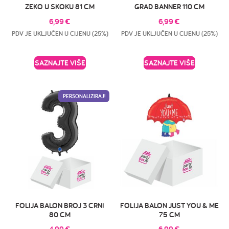
ZEKO U SKOKU 81 CM
GRAD BANNER 110 CM
6,99
€
6,99
€
PDV JE UKLJUČEN U CIJENU (25%)
PDV JE UKLJUČEN U CIJENU (25%)
SAZNAJTE VIŠE
SAZNAJTE VIŠE
PERSONALIZIRAJ!
FOLIJA BALON BROJ 3 CRNI
FOLIJA BALON JUST YOU & ME
80 CM
75 CM
4,99
€
6,99
€