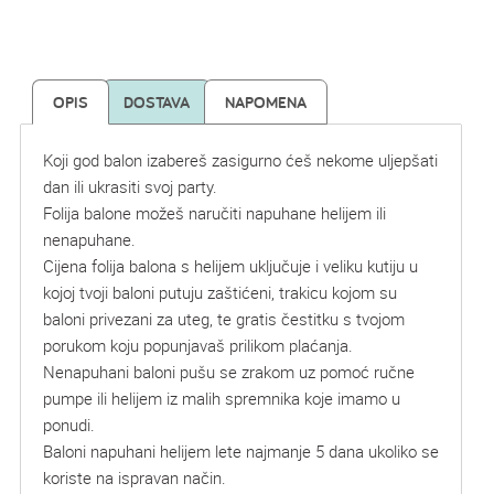
OPIS
DOSTAVA
NAPOMENA
Koji god balon izabereš zasigurno ćeš nekome uljepšati
dan ili ukrasiti svoj party.
Folija balone možeš naručiti napuhane helijem ili
nenapuhane.
Cijena folija balona s helijem uključuje i veliku kutiju u
kojoj tvoji baloni putuju zaštićeni, trakicu kojom su
baloni privezani za uteg, te gratis čestitku s tvojom
porukom koju popunjavaš prilikom plaćanja.
Nenapuhani baloni pušu se zrakom uz pomoć ručne
pumpe ili helijem iz malih spremnika koje imamo u
ponudi.
Baloni napuhani helijem lete najmanje 5 dana ukoliko se
koriste na ispravan način.