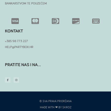
BANKARSTVOM TE POUZEĆEM
KONTAKT
+385 98 773 227
HELP@PARTYBOX.HR
PRATITE NAS I NA...
© SVA PRAVA PRIDRŽANA
MADE WITH ❤ BY SKROZ