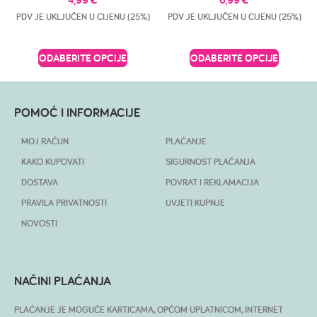
PDV JE UKLJUČEN U CIJENU (25%)
PDV JE UKLJUČEN U CIJENU (25%)
ODABERITE OPCIJE
ODABERITE OPCIJE
POMOĆ I INFORMACIJE
MOJ RAČUN
PLAĆANJE
KAKO KUPOVATI
SIGURNOST PLAĆANJA
DOSTAVA
POVRAT I REKLAMACIJA
PRAVILA PRIVATNOSTI
UVJETI KUPNJE
NOVOSTI
NAČINI PLAĆANJA
PLAĆANJE JE MOGUĆE KARTICAMA, OPĆOM UPLATNICOM, INTERNET