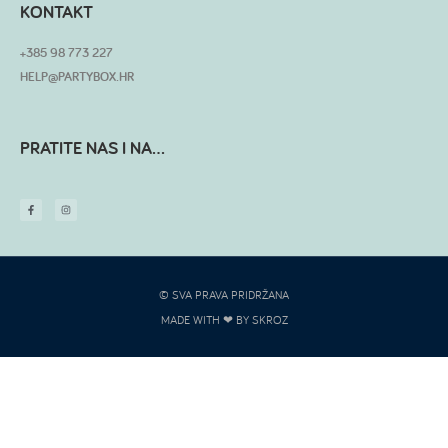
KONTAKT
+385 98 773 227
HELP@PARTYBOX.HR
PRATITE NAS I NA...
© SVA PRAVA PRIDRŽANA
MADE WITH ❤ BY SKROZ