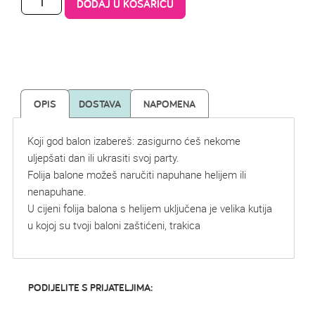
DODAJ U KOŠARICU
OPIS
DOSTAVA
NAPOMENA
Koji god balon izabereš: zasigurno ćeš nekome
uljepšati dan ili ukrasiti svoj party.
Folija balone možeš naručiti napuhane helijem ili
nenapuhane.
U cijeni folija balona s helijem uključena je velika kutija
u kojoj su tvoji baloni zaštićeni, trakica
PODIJELITE S PRIJATELJIMA: