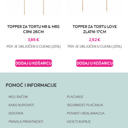
TOPPER ZA TORTU MR & MRS
TOPPER ZA TORTU LOVE
CRNI 26CM
ZLATNI 17CM
3,85
€
2,52
€
PDV JE UKLJUČEN U CIJENU (25%)
PDV JE UKLJUČEN U CIJENU (25%)
DODAJ U KOŠARICU
DODAJ U KOŠARICU
POMOĆ I INFORMACIJE
MOJ RAČUN
PLAĆANJE
KAKO KUPOVATI
SIGURNOST PLAĆANJA
DOSTAVA
POVRAT I REKLAMACIJA
PRAVILA PRIVATNOSTI
UVJETI KUPNJE