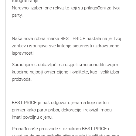
fotografiranje.
Naravno, izaberi one rekvizite koji su prilagođeni za tvoj
party.
Naša nova robna marka BEST PRICE nastala na je Tvoj
zahtjev i ispunjava sve kriterije sigurnosti i zdravstvene
ispravnosti.
Suradnjom s dobavljačima uspjeli smo ponuditi svojim
kupcima najbolji omjer cijene i kvalitete, kao i velik izbor
proizvoda.
BEST PRICE je naš odgovor cijenama koje rastu i
primjer kako party pribor, dekoracije i rekviziti mogu
imati povoljnu cijenu.
Pronađi naše proizvode s oznakom BEST PRICE i i
uvjeri se da osim najbolje cijene nude i kvalitetu za one