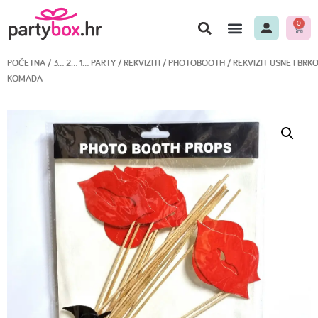
0
POČETNA
/
3… 2… 1… PARTY
/
REKVIZITI
/
PHOTOBOOTH
/ REKVIZIT USNE I BRKO
KOMADA