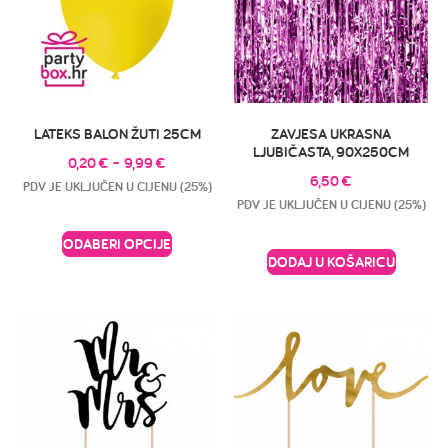
LATEKS BALON ŽUTI 25CM
ZAVJESA UKRASNA
LJUBIČASTA, 90X250CM
0,20
€
–
9,99
€
6,50
€
PDV JE UKLJUČEN U CIJENU (25%)
PDV JE UKLJUČEN U CIJENU (25%)
ODABERI OPCIJE
DODAJ U KOŠARICU