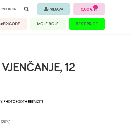
0
PRIJAVA
0,00
€
TYBOX.HR
#PRIGODE
MOJE BOJE
BEST PRICE
 VJENČANJE, 12
TY
,
PHOTOBOOTH
,
REKVIZITI
 (25%)