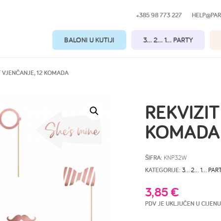
+385 98 773 227
HELP@PAR
BALONI U KUTIJI
3… 2… 1… PARTY
T VJENČANJE, 12 KOMADA
REKVIZIT
KOMADA
ŠIFRA:
KNP32W
KATEGORIJE:
3… 2… 1… PAR
3,85
€
PDV JE UKLJUČEN U CIJENU