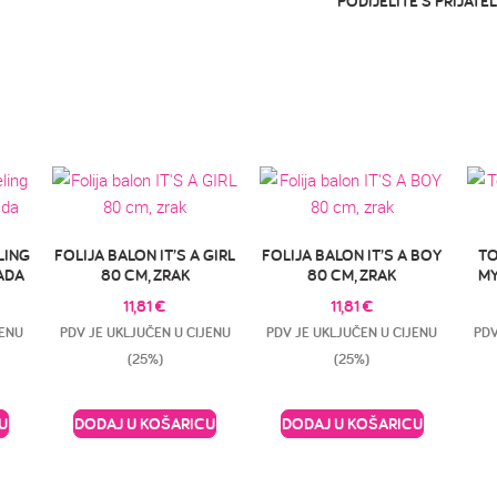
PODIJELITE S PRIJATEL
LING
FOLIJA BALON IT’S A GIRL
FOLIJA BALON IT’S A BOY
TO
MADA
80 CM, ZRAK
80 CM, ZRAK
MY
11,81
€
11,81
€
JENU
PDV JE UKLJUČEN U CIJENU
PDV JE UKLJUČEN U CIJENU
PDV
(25%)
(25%)
U
DODAJ U KOŠARICU
DODAJ U KOŠARICU