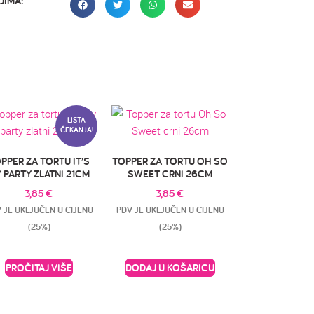
JIMA:
LISTA
ČEKANJA!
PPER ZA TORTU IT’S
TOPPER ZA TORTU OH SO
 PARTY ZLATNI 21CM
SWEET CRNI 26CM
3,85
€
3,85
€
 JE UKLJUČEN U CIJENU
PDV JE UKLJUČEN U CIJENU
(25%)
(25%)
PROČITAJ VIŠE
DODAJ U KOŠARICU