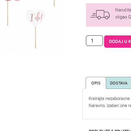
Naručite
stigao 
DODAJ U 
OPIS
DOSTAVA
Kreirajte nezaboravne 
Naravno, izaberi one re