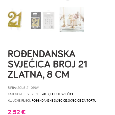
ROĐENDANSKA
SVJEĆICA BROJ 21
ZLATNA, 8 CM
ŠIFRA:
SCU5-21-019W
KATEGORIJE:
3… 2… 1… PARTY
,
EFEKTI
,
SVJEĆICE
KLJUČNE RIJEČI:
ROĐENDANSKE SVJEĆICE
,
SVJEĆICE ZA TORTU
2,52
€