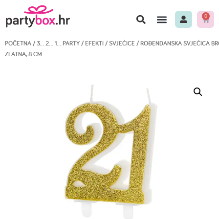
0
BALONI U KUTIJI
3… 2… 1… PARTY
MOJE BOJE
BEST PRICE
POČETNA
/
3… 2… 1… PARTY
/
EFEKTI
/
SVJEĆICE
/ ROĐENDANSKA SVJEĆICA BR
ZLATNA, 8 CM