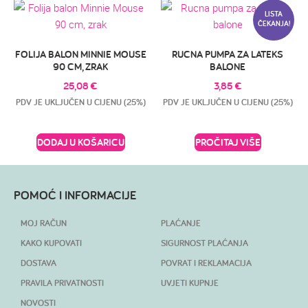
LISTA
ČEKANJA!
FOLIJA BALON MINNIE MOUSE
RUCNA PUMPA ZA LATEKS
90 CM, ZRAK
BALONE
25,08
€
3,85
€
PDV JE UKLJUČEN U CIJENU (25%)
PDV JE UKLJUČEN U CIJENU (25%)
DODAJ U KOŠARICU
PROČITAJ VIŠE
POMOĆ I INFORMACIJE
MOJ RAČUN
PLAĆANJE
KAKO KUPOVATI
SIGURNOST PLAĆANJA
DOSTAVA
POVRAT I REKLAMACIJA
PRAVILA PRIVATNOSTI
UVJETI KUPNJE
NOVOSTI