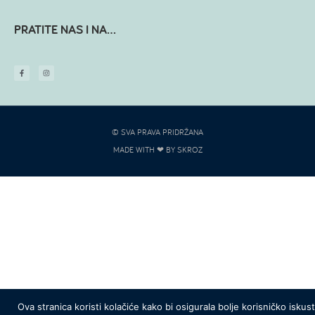
PRATITE NAS I NA...
© SVA PRAVA PRIDRŽANA
MADE WITH ❤ BY SKROZ
Ova stranica koristi kolačiće kako bi osigurala bolje korisničko iskus