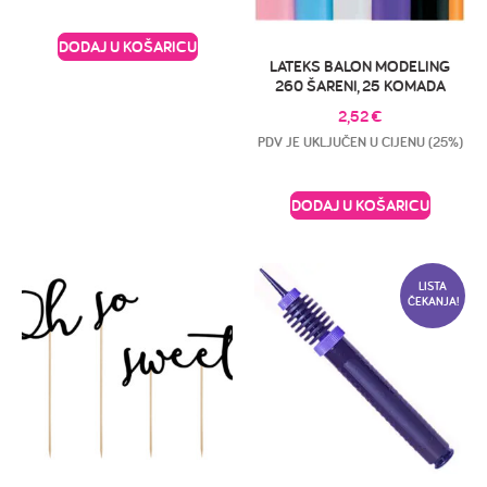
DODAJ U KOŠARICU
LATEKS BALON MODELING
260 ŠARENI, 25 KOMADA
2,52
€
PDV JE UKLJUČEN U CIJENU (25%)
DODAJ U KOŠARICU
LISTA
ČEKANJA!