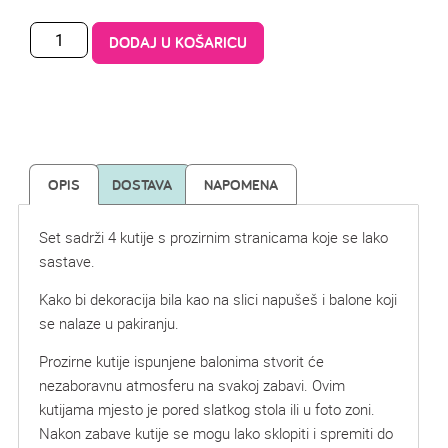
DODAJ U KOŠARICU
OPIS
DOSTAVA
NAPOMENA
Set sadrži 4 kutije s prozirnim stranicama koje se lako
sastave.
Kako bi dekoracija bila kao na slici napušeš i balone koji
se nalaze u pakiranju.
Prozirne kutije ispunjene balonima stvorit će
nezaboravnu atmosferu na svakoj zabavi. Ovim
kutijama mjesto je pored slatkog stola ili u foto zoni.
Nakon zabave kutije se mogu lako sklopiti i spremiti do