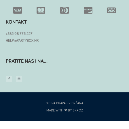
KONTAKT
+385 98 773 227
HELP@PARTYBOX.HR
PRATITE NAS I NA...
© SVA PRAVA PRIDRŽANA
MADE WITH ❤ BY SKROZ