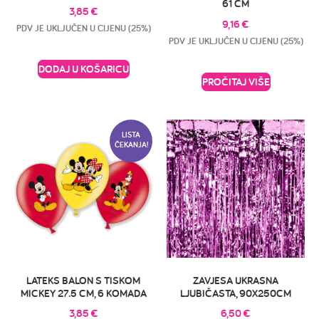
61 CM
3,85
€
9,16
€
PDV JE UKLJUČEN U CIJENU (25%)
PDV JE UKLJUČEN U CIJENU (25%)
DODAJ U KOŠARICU
PROČITAJ VIŠE
LISTA
ČEKANJA!
LATEKS BALON S TISKOM
ZAVJESA UKRASNA
MICKEY 27.5 CM, 6 KOMADA
LJUBIČASTA, 90X250CM
3,85
€
6,50
€