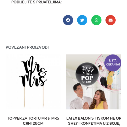
PODIJELITE S PRIJATELJIMA:
POVEZANI PROIZVODI
LISTA
ČEKANJA!
TOPPER ZA TORTU MR & MRS
LATEX BALON S TISKOM HE OR
CRNI 26CM
SHE? I KONFETIMA U 2 BOJE,