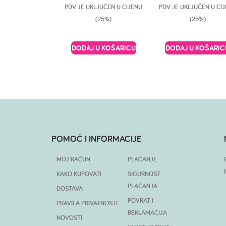
PDV JE UKLJUČEN U CIJENU
PDV JE UKLJUČEN U CI
(25%)
(25%)
DODAJ U KOŠARICU
DODAJ U KOŠARIC
POMOĆ I INFORMACIJE
MOJ RAČUN
PLAĆANJE
KAKO KUPOVATI
SIGURNOST
PLAĆANJA
DOSTAVA
POVRAT I
PRAVILA PRIVATNOSTI
REKLAMACIJA
NOVOSTI