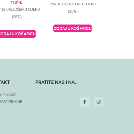
11,81
€
PDV JE UKLJUČEN U CIJENU
 JE UKLJUČEN U CIJENU
(25%)
(25%)
DODAJ U KOŠARICU
DODAJ U KOŠARICU
TAKT
PRATITE NAS I NA...
8 773 227
PARTYBOX.HR