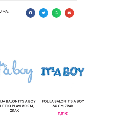
JIMA:
IJA BALON IT’S A BOY
FOLIJA BALON IT’S A BOY
IJETLO PLAVI 80 CM,
80 CM, ZRAK
ZRAK
11,81
€