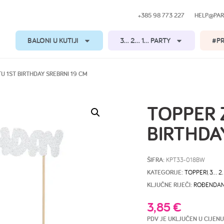
+385 98 773 227
HELP@PAR
BALONI U KUTIJI
3… 2… 1… PARTY
#P
U 1ST BIRTHDAY SREBRNI 19 CM
TOPPER 
BIRTHDA
ŠIFRA:
KPT33-018BW
KATEGORIJE:
TOPPERI
,
3… 2
KLJUČNE RIJEČI:
ROĐENDA
3,85
€
PDV JE UKLJUČEN U CIJENU