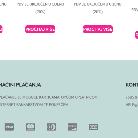
JENU
PDV JE UKLJUČEN U CIJENU
PDV JE UKLJUČEN U CIJENU
PDV
(25%)
(25%)
U
PROČITAJ VIŠE
PROČITAJ VIŠE
NAČINI PLAĆANJA
KON
PLAĆANJE JE MOGUĆE KARTICAMA, OPĆOM UPLATNICOM,
+385 9
INTERNET BANKARSTVOM TE POUZEĆEM
HELP@