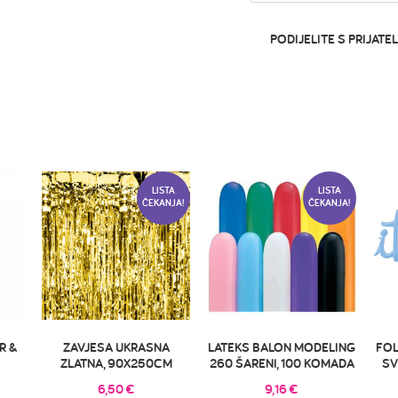
PODIJELITE S PRIJATEL
LISTA
LISTA
ČEKANJA!
ČEKANJA!
R &
ZAVJESA UKRASNA
LATEKS BALON MODELING
FOL
ZLATNA, 90X250CM
260 ŠARENI, 100 KOMADA
SV
6,50
€
9,16
€