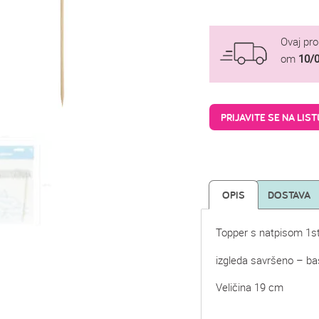
Ovaj pr
om
10/
PRIJAVITE SE NA LIS
OPIS
DOSTAVA
Topper s natpisom 1st 
izgleda savršeno – baš
Veličina 19 cm