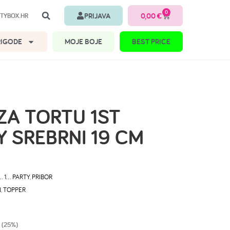
0
PRIJAVA
0,00
€
TYBOX.HR
RIGODE
MOJE BOJE
BEST PRICE
ZA TORTU 1ST
Y SREBRNI 19 CM
… 1… PARTY
,
PRIBOR
N
,
TOPPER
 (25%)