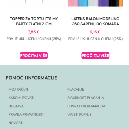
TOPPER ZA TORTU IT’S MY
LATEKS BALON MODELING
PARTY ZLATNI 21CM
260 ŠARENI, 100 KOMADA
3,85
€
9,16
€
PDV JE UKLJUČEN U CIJENU (25%)
PDV JE UKLJUČEN U CIJENU (25%)
PROČITAJ VIŠE
PROČITAJ VIŠE
POMOĆ I INFORMACIJE
MOJ RAČUN
PLAĆANJE
KAKO KUPOVATI
SIGURNOST PLAĆANJA
DOSTAVA
POVRAT I REKLAMACIJA
PRAVILA PRIVATNOSTI
UVJETI KUPNJE
NOVOSTI