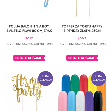
FOLIJA BALON IT’S A BOY
TOPPER ZA TORTU HAPPY
SVIJETLO PLAVI 80 CM, ZRAK
BIRTHDAY ZLATNI 23CM
11,81
€
3,85
€
PDV JE UKLJUČEN U CIJENU (25%)
PDV JE UKLJUČEN U CIJENU (25%)
DODAJ U KOŠARICU
DODAJ U KOŠARICU
LISTA
LISTA
ČEKANJA!
ČEKANJA!