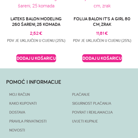
LATEKS BALON MODELING
FOLIJA BALON IT’S A GIRL 80
260 ŠARENI, 25 KOMADA
CM, ZRAK
2,52
€
11,81
€
PDV JE UKLJUČEN U CIJENU (25%)
PDV JE UKLJUČEN U CIJENU (25%)
DODAJ U KOŠARICU
DODAJ U KOŠARICU
POMOĆ I INFORMACIJE
MOJ RAČUN
PLAĆANJE
KAKO KUPOVATI
SIGURNOST PLAĆANJA
DOSTAVA
POVRAT I REKLAMACIJA
PRAVILA PRIVATNOSTI
UVJETI KUPNJE
NOVOSTI