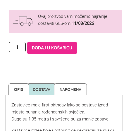
Ovaj proizvod vam možemo najranije
dostaviti GLS-om
11/08/2026
DODAJ U KOŠARICU
OPIS
DOSTAVA
NAPOMENA
Zastavice male first birthday lako se postave iznad
mjesta puhanja rođendanskih svjećica.
Duge su 1,35 metra i savršene su za manje zabave.
Zastavice rozee boje upotpunit će dekoraciju za svaku