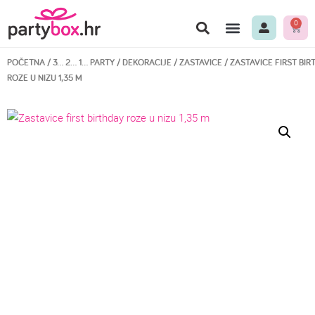
0
BALONI U KUTIJI
3… 2… 1… PARTY
MOJE BOJE
BEST PRICE
POČETNA
/
3… 2… 1… PARTY
/
DEKORACIJE
/
ZASTAVICE
/ ZASTAVICE FIRST BIR
ROZE U NIZU 1,35 M