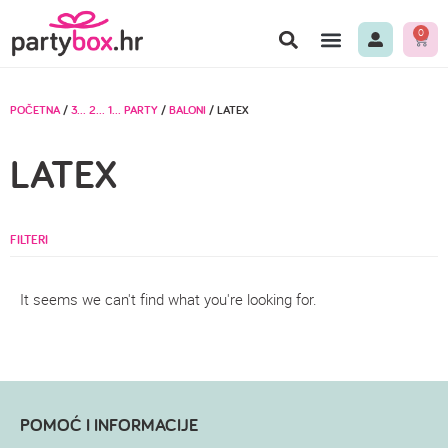
0
POČETNA
/
3… 2… 1… PARTY
/
BALONI
/ LATEX
LATEX
FILTERI
It seems we can't find what you're looking for.
POMOĆ I INFORMACIJE