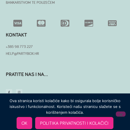
BANKARSTVOM TE POUZEĆEM
KONTAKT
+385 98 773 227
HELP@PARTYBOX.HR
PRATITE NAS I NA...
Ova stranica koristi kolačiće kako bi osigurala bolje korisničko
iskustvo i funkcionalnost. Koristeći našu stranicu slažete se s
korištenjem kolačića.
© SVA PRAVA PRIDRŽANA
OK
POLITIKA PRIVATNOSTI I KOLAČIĆI
MADE WITH ❤ BY SKROZ