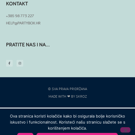
KONTAKT
+385 98 773 227
HELP@PARTYBOX.HR
PRATITE NAS I NA...
© SVA PRAVA PRIDRŽANA
MADE WITH ❤ BY SKROZ
Ova stranica koristi kolačiće kako bi osigurala bolje korisničko
iskustvo i funkcionalnost. Koristeći našu stranicu slažete se s
korištenjem kolačića.