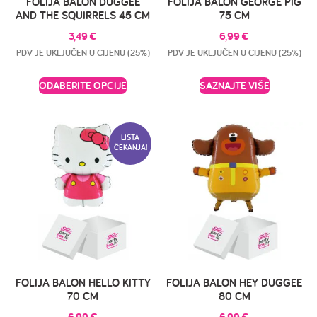
FOLIJA BALON DUGGEE
FOLIJA BALON GEORGE PIG
AND THE SQUIRRELS 45 CM
75 CM
3,49
€
6,99
€
PDV JE UKLJUČEN U CIJENU (25%)
PDV JE UKLJUČEN U CIJENU (25%)
ODABERITE OPCIJE
SAZNAJTE VIŠE
LISTA
ČEKANJA!
FOLIJA BALON HELLO KITTY
FOLIJA BALON HEY DUGGEE
70 CM
80 CM
6,99
€
6,99
€