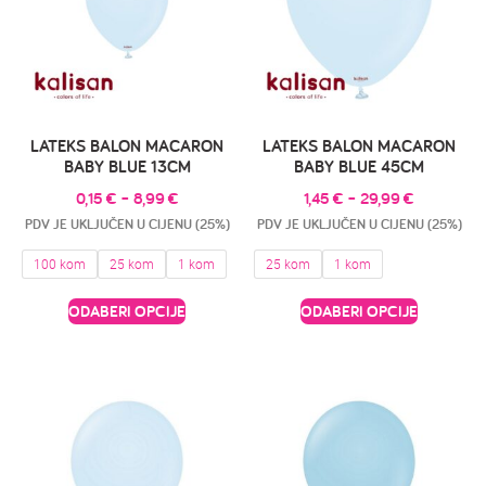
LATEKS BALON MACARON
LATEKS BALON MACARON
BABY BLUE 13CM
BABY BLUE 45CM
0,15
€
–
8,99
€
1,45
€
–
29,99
€
PDV JE UKLJUČEN U CIJENU (25%)
PDV JE UKLJUČEN U CIJENU (25%)
100 kom
25 kom
1 kom
25 kom
1 kom
ODABERI OPCIJE
ODABERI OPCIJE