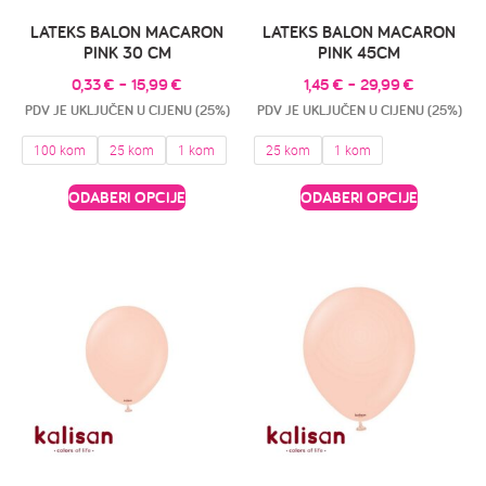
LATEKS BALON MACARON
LATEKS BALON MACARON
PINK 30 CM
PINK 45CM
0,33
€
–
15,99
€
1,45
€
–
29,99
€
PDV JE UKLJUČEN U CIJENU (25%)
PDV JE UKLJUČEN U CIJENU (25%)
100 kom
25 kom
1 kom
25 kom
1 kom
ODABERI OPCIJE
ODABERI OPCIJE