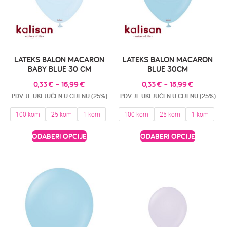
LATEKS BALON MACARON
LATEKS BALON MACARON
BABY BLUE 30 CM
BLUE 30CM
0,33
€
–
15,99
€
0,33
€
–
15,99
€
PDV JE UKLJUČEN U CIJENU (25%)
PDV JE UKLJUČEN U CIJENU (25%)
100 kom
25 kom
1 kom
100 kom
25 kom
1 kom
ODABERI OPCIJE
ODABERI OPCIJE