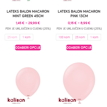
LATEKS BALON MACARON
LATEKS BALON MACARON
MINT GREEN 45CM
PINK 13CM
1,45
€
–
29,99
€
0,15
€
–
8,99
€
PDV JE UKLJUČEN U CIJENU (25%)
PDV JE UKLJUČEN U CIJENU (25%)
25 kom
1 kom
100 kom
25 kom
1 kom
ODABERI OPCIJE
ODABERI OPCIJE