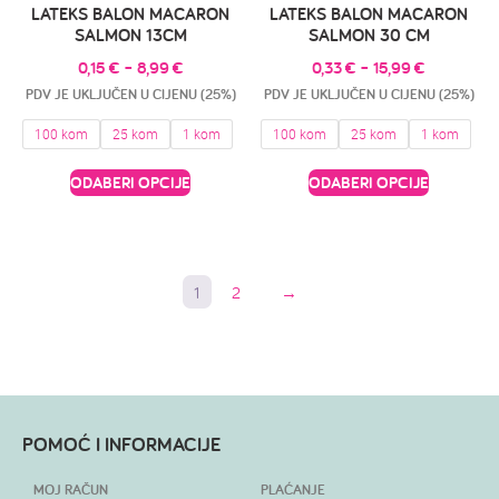
LATEKS BALON MACARON
LATEKS BALON MACARON
SALMON 13CM
SALMON 30 CM
0,15
€
–
8,99
€
0,33
€
–
15,99
€
PDV JE UKLJUČEN U CIJENU (25%)
PDV JE UKLJUČEN U CIJENU (25%)
100 kom
25 kom
1 kom
100 kom
25 kom
1 kom
ODABERI OPCIJE
ODABERI OPCIJE
1
2
→
POMOĆ I INFORMACIJE
MOJ RAČUN
PLAĆANJE