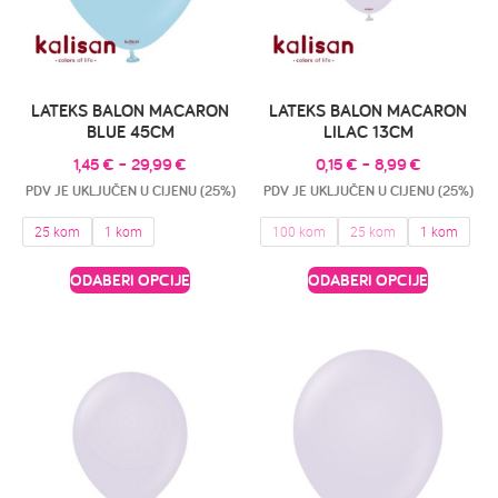
LATEKS BALON MACARON
LATEKS BALON MACARON
BLUE 45CM
LILAC 13CM
1,45
€
–
29,99
€
0,15
€
–
8,99
€
PDV JE UKLJUČEN U CIJENU (25%)
PDV JE UKLJUČEN U CIJENU (25%)
25 kom
1 kom
100 kom
25 kom
1 kom
ODABERI OPCIJE
ODABERI OPCIJE