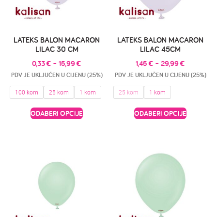
LATEKS BALON MACARON
LATEKS BALON MACARON
LILAC 30 CM
LILAC 45CM
0,33
€
–
15,99
€
1,45
€
–
29,99
€
PDV JE UKLJUČEN U CIJENU (25%)
PDV JE UKLJUČEN U CIJENU (25%)
100 kom
25 kom
1 kom
25 kom
1 kom
ODABERI OPCIJE
ODABERI OPCIJE