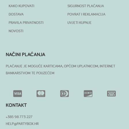
KAKO KUPOVATI
SIGURNOST PLAĆANJA
DOSTAVA
POVRAT I REKLAMACIJA
PRAVILA PRIVATNOSTI
UVJETI KUPNJE
NOVOSTI
NAČINI PLAĆANJA
PLAĆANJE JE MOGUĆE KARTICAMA, OPĆOM UPLATNICOM, INTERNET
BANKARSTVOM TE POUZEĆEM
KONTAKT
+385 98 773 227
HELP@PARTYBOX.HR