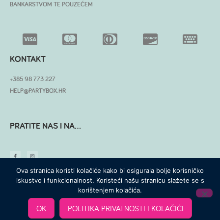
BANKARSTVOM TE POUZEĆEM
KONTAKT
+385 98 773 227
HELP@PARTYBOX.HR
PRATITE NAS I NA...
Ova stranica koristi kolačiće kako bi osigurala bolje korisničko
iskustvo i funkcionalnost. Koristeći našu stranicu slažete se s
korištenjem kolačića.
© SVA PRAVA PRIDRŽANA
OK
POLITIKA PRIVATNOSTI I KOLAČIĆI
MADE WITH ❤ BY SKROZ