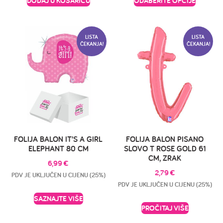
DODAJ U KOŠARICU
ODABERITE OPCIJE
LISTA
LISTA
ČEKANJA!
ČEKANJA!
FOLIJA BALON IT’S A GIRL
FOLIJA BALON PISANO
ELEPHANT 80 CM
SLOVO T ROSE GOLD 61
CM, ZRAK
6,99
€
2,79
€
PDV JE UKLJUČEN U CIJENU (25%)
PDV JE UKLJUČEN U CIJENU (25%)
SAZNAJTE VIŠE
PROČITAJ VIŠE