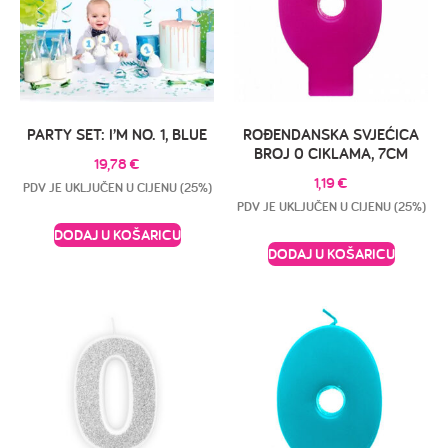
PARTY SET: I’M NO. 1, BLUE
ROĐENDANSKA SVJEĆICA
BROJ 0 CIKLAMA, 7CM
19,78
€
1,19
€
PDV JE UKLJUČEN U CIJENU (25%)
PDV JE UKLJUČEN U CIJENU (25%)
DODAJ U KOŠARICU
DODAJ U KOŠARICU