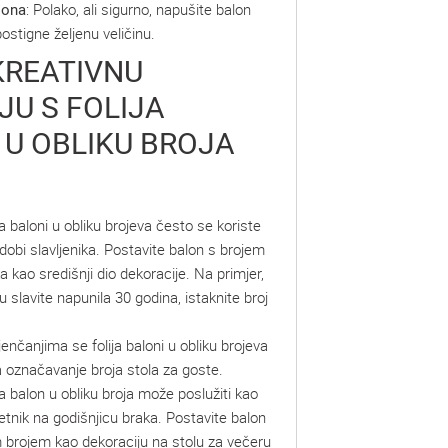
lona
: Polako, ali sigurno, napušite balon
stigne željenu veličinu.
KREATIVNU
JU S FOLIJA
U OBLIKU BROJA
ija baloni u obliku brojeva često se koriste
obi slavljenika. Postavite balon s brojem
a kao središnji dio dekoracije. Na primjer,
u slavite napunila 30 godina, istaknite broj
jenčanjima se folija baloni u obliku brojeva
a označavanje broja stola za goste.
ija balon u obliku broja može poslužiti kao
etnik na godišnjicu braka. Postavite balon
 brojem kao dekoraciju na stolu za večeru