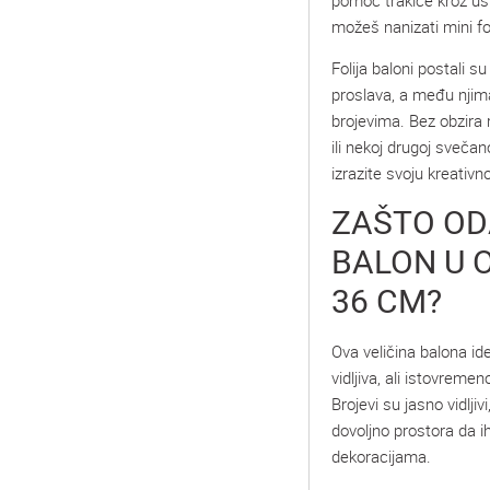
možeš nanizati mini foli
Folija baloni postali s
proslava, a među njima
brojevima. Bez obzira r
ili nekoj drugoj svečano
izrazite svoju kreativn
ZAŠTO OD
BALON U 
36 CM?
Ova veličina balona id
vidljiva, ali istovremen
Brojevi su jasno vidlji
dovoljno prostora da i
dekoracijama.