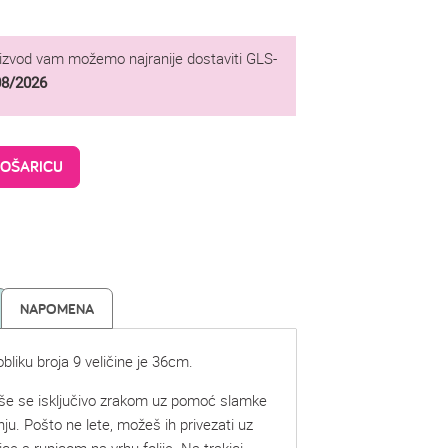
oizvod vam možemo najranije dostaviti GLS-
08/2026
KOŠARICU
NAPOMENA
obliku broja 9 veličine je 36cm.
uše se isključivo zrakom uz pomoć slamke
nju. Pošto ne lete, možeš ih privezati uz
ce s rupicom na vrhu folije. Na trakici