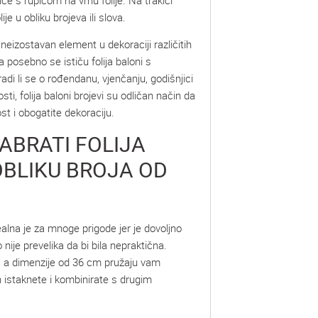
je u obliku brojeva ili slova.
u neizostavan element u dekoraciji različitih
 posebno se ističu folija baloni s
adi li se o rođendanu, vjenčanju, godišnjici
sti, folija baloni brojevi su odličan način da
ost i obogatite dekoraciju.
ABRATI FOLIJA
OBLIKU BROJA OD
ealna je za mnoge prigode jer je dovoljno
o nije prevelika da bi bila nepraktična.
vi, a dimenzije od 36 cm pružaju vam
h istaknete i kombinirate s drugim