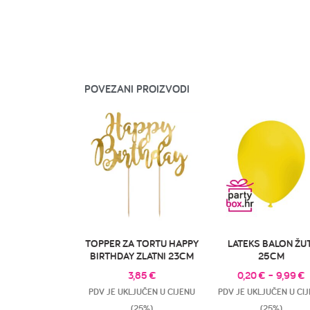
POVEZANI PROIZVODI
TOPPER ZA TORTU HAPPY
LATEKS BALON ŽUT
BIRTHDAY ZLATNI 23CM
25CM
3,85
€
0,20
€
–
9,99
€
PDV JE UKLJUČEN U CIJENU
PDV JE UKLJUČEN U CI
(25%)
(25%)