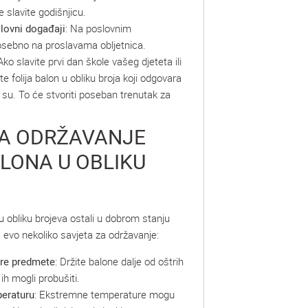
je slavite godišnjicu.
lovni događaji
: Na poslovnim
sebno na proslavama obljetnica.
 Ako slavite prvi dan škole vašeg djeteta ili
te folija balon u obliku broja koji odgovara
su. To će stvoriti poseban trenutak za
ZA ODRŽAVANJE
ALONA U OBLIKU
i u obliku brojeva ostali u dobrom stanju
, evo nekoliko savjeta za održavanje:
tre predmete
: Držite balone dalje od oštrih
ih mogli probušiti.
peraturu
: Ekstremne temperature mogu