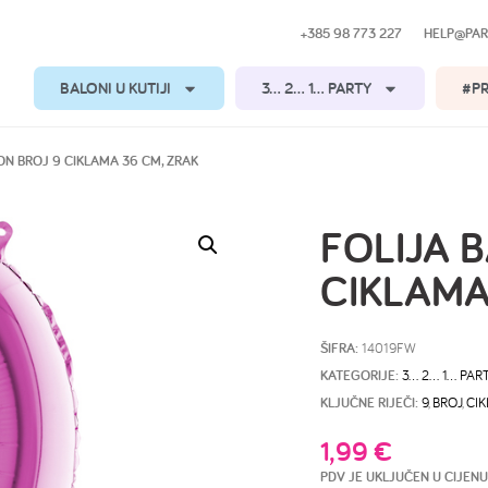
+385 98 773 227
HELP@PAR
BALONI U KUTIJI
3… 2… 1… PARTY
#P
ON BROJ 9 CIKLAMA 36 CM, ZRAK
FOLIJA 
CIKLAMA
ŠIFRA:
14019FW
KATEGORIJE:
3… 2… 1… PAR
KLJUČNE RIJEČI:
9
,
BROJ
,
CI
1,99
€
PDV JE UKLJUČEN U CIJENU