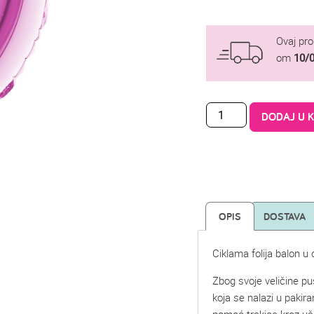
Ovaj pr
om
10/
DODAJ U 
OPIS
DOSTAVA
Ciklama folija balon u 
Zbog svoje veličine p
koja se nalazi u pakira
pomoć trakice kroz uši