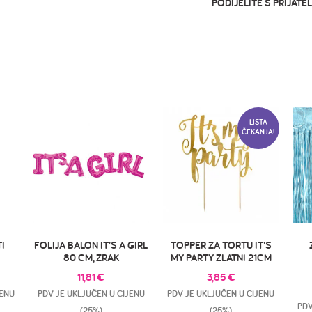
PODIJELITE S PRIJATEL
LISTA
ČEKANJA!
I
FOLIJA BALON IT’S A GIRL
TOPPER ZA TORTU IT’S
80 CM, ZRAK
MY PARTY ZLATNI 21CM
11,81
€
3,85
€
JENU
PDV JE UKLJUČEN U CIJENU
PDV JE UKLJUČEN U CIJENU
PDV
(25%)
(25%)