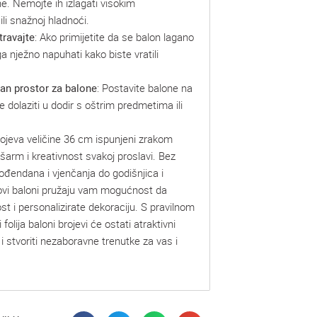
ne. Nemojte ih izlagati visokim
li snažnoj hladnoći.
travajte
: Ako primijetite da se balon lagano
a nježno napuhati kako biste vratili
ran prostor za balone
: Postavite balone na
 dolaziti u dodir s oštrim predmetima ili
brojeva veličine 36 cm ispunjeni zrakom
arm i kreativnost svakoj proslavi. Bez
rođendana i vjenčanja do godišnjica i
ovi baloni pružaju vam mogućnost da
ost i personalizirate dekoraciju. S pravilnom
folija baloni brojevi će ostati atraktivni
 i stvoriti nezaboravne trenutke za vas i