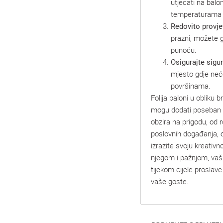
utjecati na balo
temperaturama i
Redovito provje
prazni, možete g
punoću.
Osigurajte sigu
mjesto gdje neće
površinama.
Folija baloni u obliku 
mogu dodati poseban š
obzira na prigodu, od 
poslovnih događanja, 
izrazite svoju kreativn
njegom i pažnjom, vaši 
tijekom cijele proslave
vaše goste.