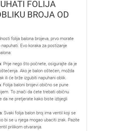
UHATI FOLIJA
OBLIKU BROJA OD
ednosti folija balona brojeva, prvo morate
no napuhati. Evo koraka za postizanje
alona:
a
: Prije nego što počnete, osigurajte da je
 oštećenja. Ako je balon oštećen, možda
k ili će brže izgubiti napuhani oblik.
a
: Folija baloni brojevi obično se pune
ijem. To znači da ćete trebati običnu
e da ne pretjerate kako biste izbjegli
a
: Svaki folija balon broj ima ventil koji se
ko bi se u njega mogao ubaciti zrak. Pazite
ntil prilikom otvaranja.