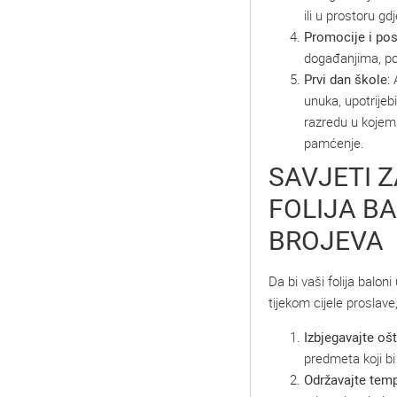
ili u prostoru gd
Promocije i pos
događanjima, po
Prvi dan škole
:
unuka, upotrijebi
razredu u kojem 
pamćenje.
SAVJETI 
FOLIJA B
BROJEVA
Da bi vaši folija balon
tijekom cijele proslave
Izbjegavajte oš
predmeta koji bi 
Održavajte tem