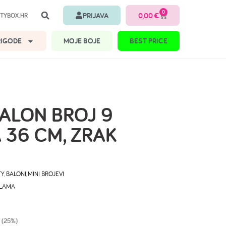
0
PRIJAVA
0,00
€
TYBOX.HR
RIGODE
MOJE BOJE
BEST PRICE
BALON BROJ 9
 36 CM, ZRAK
TY
,
BALONI
,
MINI BROJEVI
KLAMA
 (25%)