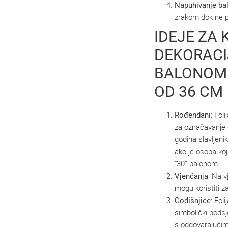
Napuhivanje ba
zrakom dok ne po
IDEJE ZA 
DEKORACI
BALONOM 
OD 36 CM
Rođendani
: Fol
za označavanje d
godina slavljenik
ako je osoba koj
“30” balonom.
Vjenčanja
: Na v
mogu koristiti z
Godišnjice
: Fol
simbolički podsj
s odgovarajućim