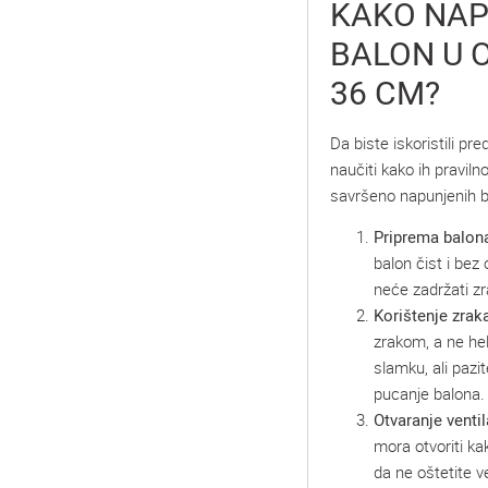
KAKO NAP
BALON U 
36 CM?
Da biste iskoristili pr
naučiti kako ih pravil
savršeno napunjenih b
Priprema balon
balon čist i bez
neće zadržati zra
Korištenje zrak
zrakom, a ne hel
slamku, ali pazit
pucanje balona.
Otvaranje ventil
mora otvoriti ka
da ne oštetite ve