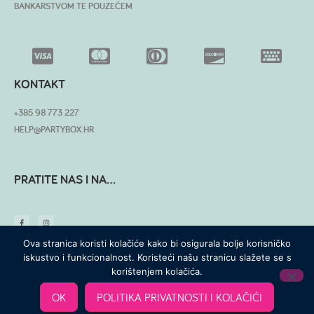
BANKARSTVOM TE POUZEĆEM
KONTAKT
+385 98 773 227
HELP@PARTYBOX.HR
PRATITE NAS I NA...
Ova stranica koristi kolačiće kako bi osigurala bolje korisničko
iskustvo i funkcionalnost. Koristeći našu stranicu slažete se s
korištenjem kolačića.
© SVA PRAVA PRIDRŽANA
OK
POLITIKA PRIVATNOSTI I KOLAČIĆI
MADE WITH ❤ BY SKROZ