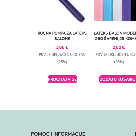
RUCNA PUMPA ZA LATEKS
LATEKS BALON MODE
BALONE
260 ŠARENI, 25 KO
3,85
€
2,52
€
PDV JE UKLJUČEN U CIJENU
PDV JE UKLJUČEN U CI
(25%)
(25%)
PROČITAJ VIŠE
DODAJ U KOŠARIC
POMOĆ I INFORMACIJE