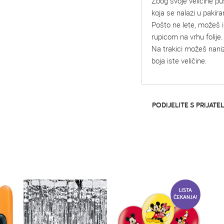
Zbog svoje veličine p
koja se nalazi u pakira
Pošto ne lete, možeš i
rupicom na vrhu folije.
Na trakici možeš naniza
boja iste veličine.
PODIJELITE S PRIJATEL
LISTA
ČEKANJA!