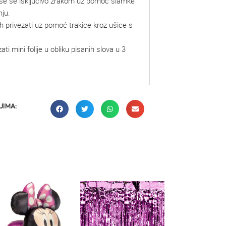
uše se isključivo zrakom uz pomoć slamke
nju.
h privezati uz pomoć trakice kroz ušice s
ti mini folije u obliku pisanih slova u 3
JIMA: