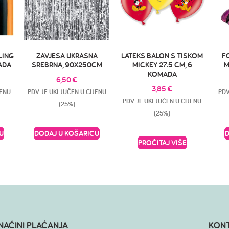
LING
ZAVJESA UKRASNA
LATEKS BALON S TISKOM
F
MADA
SREBRNA, 90X250CM
MICKEY 27.5 CM, 6
M
KOMADA
6,50
€
3,85
€
JENU
PDV JE UKLJUČEN U CIJENU
PDV
PDV JE UKLJUČEN U CIJENU
(25%)
(25%)
U
DODAJ U KOŠARICU
PROČITAJ VIŠE
NAČINI PLAĆANJA
KON