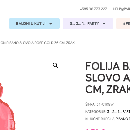
+385 98 773 227
HELP@PAR
BALONI U KUTIJI
3… 2… 1… PARTY
#P
LON PISANO SLOVO A ROSE GOLD 36 CM, ZRAK
FOLIJA 
SLOVO A
CM, ZRA
ŠIFRA:
34701RGW
KATEGORIJE:
3… 2… 1… PAR
KLJUČNE RIJEČI:
A
,
PISANO
,