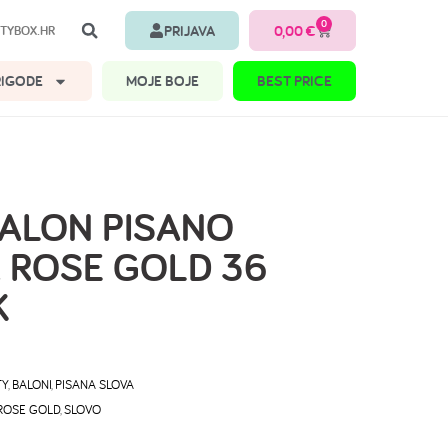
0
PRIJAVA
0,00
€
TYBOX.HR
RIGODE
MOJE BOJE
BEST PRICE
BALON PISANO
 ROSE GOLD 36
K
TY
,
BALONI
,
PISANA SLOVA
ROSE GOLD
,
SLOVO