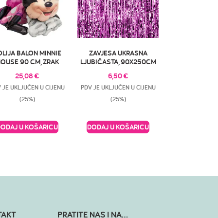
OLIJA BALON MINNIE
ZAVJESA UKRASNA
OUSE 90 CM, ZRAK
LJUBIČASTA, 90X250CM
25,08
€
6,50
€
 JE UKLJUČEN U CIJENU
PDV JE UKLJUČEN U CIJENU
(25%)
(25%)
DODAJ U KOŠARICU
DODAJ U KOŠARICU
TAKT
PRATITE NAS I NA...