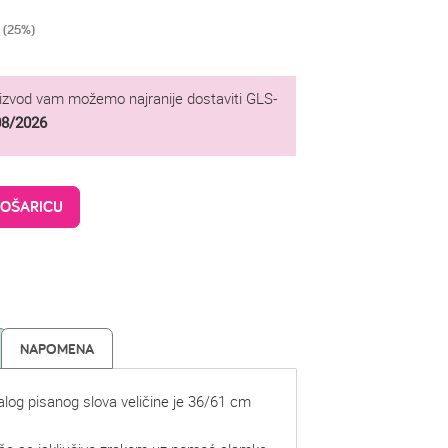
 (25%)
oizvod vam možemo najranije dostaviti GLS-
08/2026
KOŠARICU
NAPOMENA
malog pisanog slova veličine je 36/61 cm