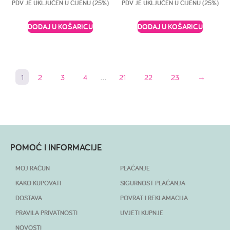
PDV JE UKLJUČEN U CIJENU (25%)
PDV JE UKLJUČEN U CIJENU (25%)
DODAJ U KOŠARICU
DODAJ U KOŠARICU
1
2
3
4
…
21
22
23
→
POMOĆ I INFORMACIJE
MOJ RAČUN
PLAĆANJE
KAKO KUPOVATI
SIGURNOST PLAĆANJA
DOSTAVA
POVRAT I REKLAMACIJA
PRAVILA PRIVATNOSTI
UVJETI KUPNJE
NOVOSTI