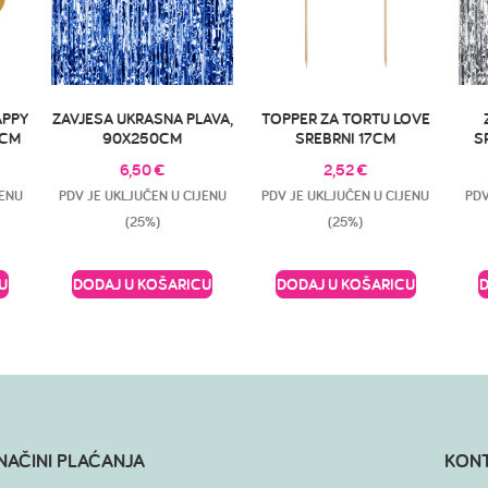
APPY
ZAVJESA UKRASNA PLAVA,
TOPPER ZA TORTU LOVE
3CM
90X250CM
SREBRNI 17CM
S
6,50
€
2,52
€
JENU
PDV JE UKLJUČEN U CIJENU
PDV JE UKLJUČEN U CIJENU
PDV
(25%)
(25%)
U
DODAJ U KOŠARICU
DODAJ U KOŠARICU
NAČINI PLAĆANJA
KON