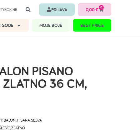
0
PRIJAVA
0,00
€
TYBOX.HR
RIGODE
MOJE BOJE
BEST PRICE
BALON PISANO
 ZLATNO 36 CM,
TY
,
BALONI
,
PISANA SLOVA
SLOVO
,
ZLATNO