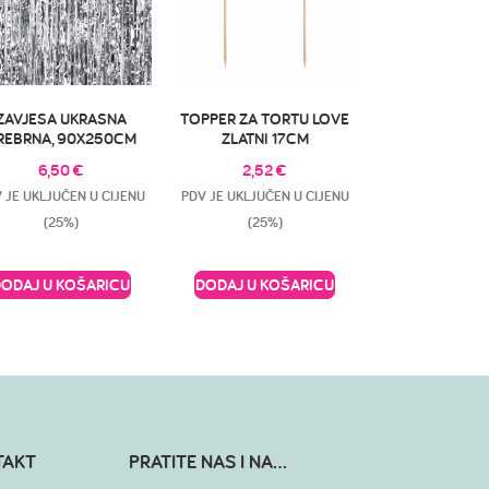
ZAVJESA UKRASNA
TOPPER ZA TORTU LOVE
REBRNA, 90X250CM
ZLATNI 17CM
6,50
€
2,52
€
 JE UKLJUČEN U CIJENU
PDV JE UKLJUČEN U CIJENU
(25%)
(25%)
DODAJ U KOŠARICU
DODAJ U KOŠARICU
TAKT
PRATITE NAS I NA...