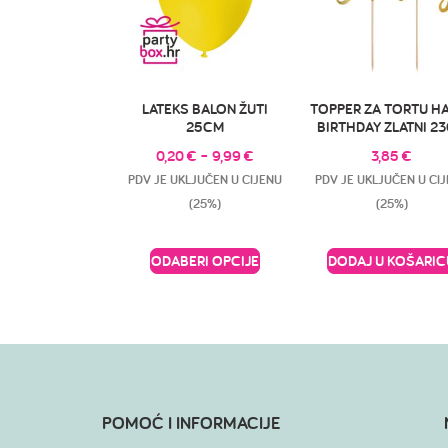
LATEKS BALON ŽUTI
TOPPER ZA TORTU H
25CM
BIRTHDAY ZLATNI 2
0,20
€
–
9,99
€
3,85
€
PDV JE UKLJUČEN U CIJENU
PDV JE UKLJUČEN U CI
(25%)
(25%)
ODABERI OPCIJE
DODAJ U KOŠARIC
POMOĆ I INFORMACIJE