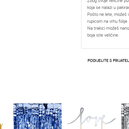
Zbog svoje veličine p
koja se nalazi u pakira
Pošto ne lete, možeš i
rupicom na vrhu folije.
Na trakici možeš naniza
boja iste veličine.
PODIJELITE S PRIJATEL