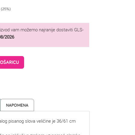
 (25%)
oizvod vam možemo najranije dostaviti GLS-
08/2026
KOŠARICU
NAPOMENA
malog pisanog slova veličine je 36/61 cm