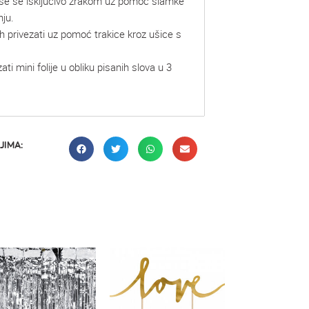
uše se isključivo zrakom uz pomoć slamke
nju.
h privezati uz pomoć trakice kroz ušice s
ti mini folije u obliku pisanih slova u 3
JIMA: