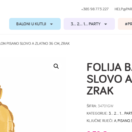
+385 98 773 227
HELP@PAR
BALONI U KUTIJI
3… 2… 1… PARTY
#P
LON PISANO SLOVO A ZLATNO 36 CM, ZRAK
FOLIJA 
SLOVO A
ZRAK
ŠIFRA:
34701GW
KATEGORIJE:
3… 2… 1… PAR
KLJUČNE RIJEČI:
A
,
PISANO
,