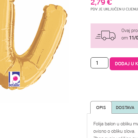
2,79
€
PDV JE UKLJUČEN U CIJENU
Ovaj pr
om
11/
DODAJ U 
OPIS
DOSTAVA
Folija balon u obliku 
ovisno o obliku slova.