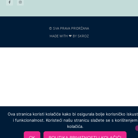
© SVA PRAVA PRIDRŽANA
MADE WITH ❤ BY SKROZ
Ova stranica koristi kolačiće kako bi osigurala bolje korisničko iskus
i funkcionalnost. Koristeći našu stranicu slažete se s korištenjem
kolačića.
OK
POLITIKA PRIVATNOSTI I KOLAČIĆI