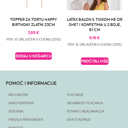
TOPPER ZA TORTU HAPPY
LATEX BALON S TISKOM HE OR
BIRTHDAY ZLATNI 23CM
SHE? I KONFETIMA U 2 BOJE,
61 CM
3,85
€
9,16
€
PDV JE UKLJUČEN U CIJENU (25%)
PDV JE UKLJUČEN U CIJENU (25%)
DODAJ U KOŠARICU
PROČITAJ VIŠE
POMOĆ I INFORMACIJE
MOJ RAČUN
PLAĆANJE
KAKO KUPOVATI
SIGURNOST PLAĆANJA
DOSTAVA
POVRAT I REKLAMACIJA
PRAVILA PRIVATNOSTI
UVJETI KUPNJE
NOVOSTI