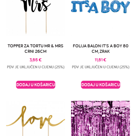
TOPPER ZA TORTU MR & MRS
FOLIJA BALON IT’S A BOY 80
CRNI 26CM
CM, ZRAK
3,85
€
11,81
€
PDV JE UKLJUČEN U CIJENU (25%)
PDV JE UKLJUČEN U CIJENU (25%)
DODAJ U KOŠARICU
DODAJ U KOŠARICU