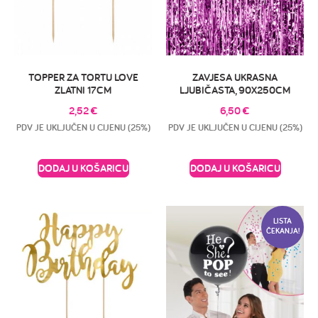
TOPPER ZA TORTU LOVE
ZAVJESA UKRASNA
ZLATNI 17CM
LJUBIČASTA, 90X250CM
2,52
€
6,50
€
PDV JE UKLJUČEN U CIJENU (25%)
PDV JE UKLJUČEN U CIJENU (25%)
DODAJ U KOŠARICU
DODAJ U KOŠARICU
LISTA
ČEKANJA!