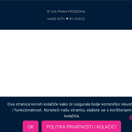
© SVA PRAVA PRIDRŽANA
MADE WITH ❤ BY SKROZ
Ova stranica koristi kolačiće kako bi osigurala bolje korisničko iskus
i funkcionalnost. Koristeći našu stranicu slažete se s korištenjem
kolačića.
OK
POLITIKA PRIVATNOSTI I KOLAČIĆI