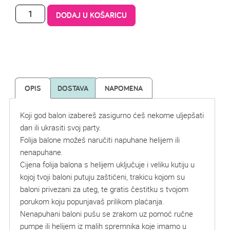
DODAJ U KOŠARICU
OPIS
DOSTAVA
NAPOMENA
Koji god balon izabereš zasigurno ćeš nekome uljepšati
dan ili ukrasiti svoj party.
Folija balone možeš naručiti napuhane helijem ili
nenapuhane.
Cijena folija balona s helijem uključuje i veliku kutiju u
kojoj tvoji baloni putuju zaštićeni, trakicu kojom su
baloni privezani za uteg, te gratis čestitku s tvojom
porukom koju popunjavaš prilikom plaćanja.
Nenapuhani baloni pušu se zrakom uz pomoć ručne
pumpe ili helijem iz malih spremnika koje imamo u