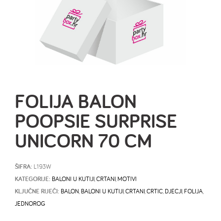
FOLIJA BALON
POOPSIE SURPRISE
UNICORN 70 CM
ŠIFRA:
L193W
KATEGORIJE:
BALONI U KUTIJI
,
CRTANI
,
MOTIVI
KLJUČNE RIJEČI:
BALON
,
BALONI U KUTIJI
,
CRTANI
,
CRTIC
,
DJECJI
,
FOLIJA
,
JEDNOROG