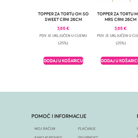
TOPPER ZA TORTU OH SO
TOPPER ZA TORTU M
SWEET CRNI 26CM
MRS CRNI 26CM
3,85
€
3,85
€
PDV JE UKLJUČEN U CIJENU
PDV JE UKLJUČEN U CI
(25%)
(25%)
DODAJ U KOŠARICU
DODAJ U KOŠARIC
POMOĆ I INFORMACIJE
MOJ RAČUN
PLAĆANJE
KAKO KUPOVATI
SIGURNOST