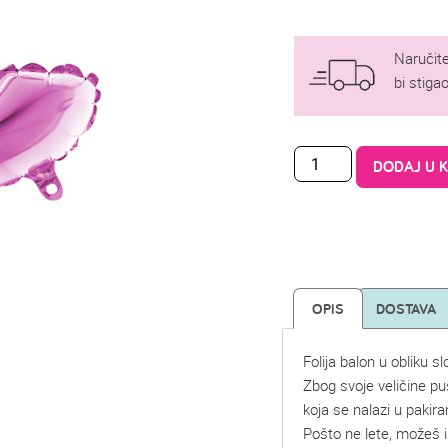
Naručite
bi stig
DODAJ U 
OPIS
DOSTAVA
Folija balon u obliku s
Zbog svoje veličine p
koja se nalazi u pakira
Pošto ne lete, možeš i