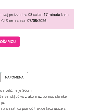
 ovaj proizvod za
03 sata i 17 minuta
kako
ao GLS-om na dan
07/08/2026
KOŠARICU
NAPOMENA
lova veličine je 36cm.
uše se isključivo zrakom uz pomoć slamke
nju.
h privezati uz pomoć trakice kroz ušice s