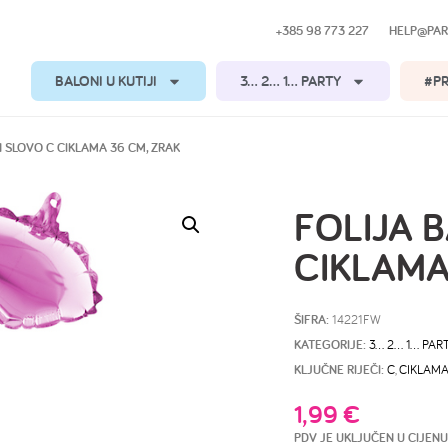
+385 98 773 227
HELP@PAR
BALONI U KUTIJI
3… 2… 1… PARTY
#P
N SLOVO C CIKLAMA 36 CM, ZRAK
FOLIJA 
CIKLAMA
ŠIFRA:
14221FW
KATEGORIJE:
3… 2… 1… PAR
KLJUČNE RIJEČI:
C
,
CIKLAM
1,99
€
PDV JE UKLJUČEN U CIJENU