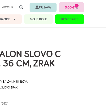
0
PRIJAVA
0,00
€
TYBOX.HR
RIGODE
MOJE BOJE
BEST PRICE
BALON SLOVO C
 36 CM, ZRAK
TY
,
BALONI
,
MINI SLOVA
A
,
SLOVO
,
ZRAK
 (25%)