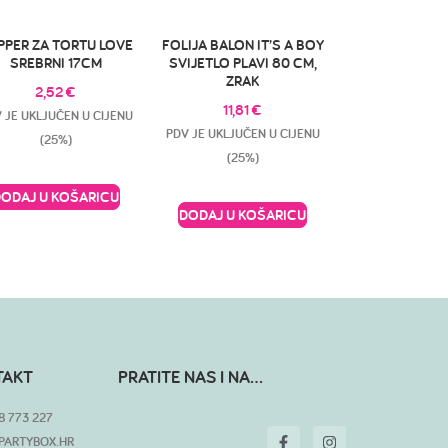
PPER ZA TORTU LOVE
FOLIJA BALON IT’S A BOY
SREBRNI 17CM
SVIJETLO PLAVI 80 CM,
ZRAK
2,52
€
11,81
€
 JE UKLJUČEN U CIJENU
PDV JE UKLJUČEN U CIJENU
(25%)
(25%)
DODAJ U KOŠARICU
DODAJ U KOŠARICU
TAKT
PRATITE NAS I NA...
8 773 227
PARTYBOX.HR