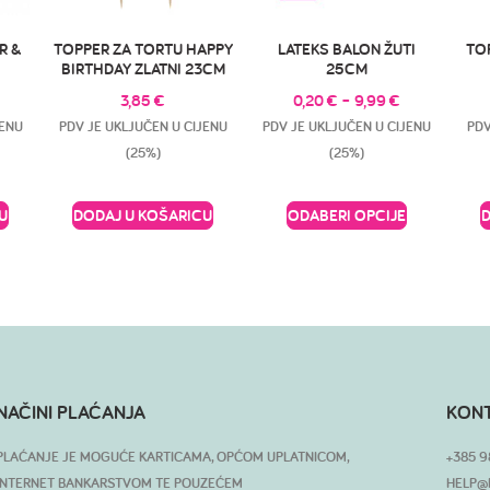
R &
TOPPER ZA TORTU HAPPY
LATEKS BALON ŽUTI
TO
BIRTHDAY ZLATNI 23CM
25CM
3,85
€
0,20
€
–
9,99
€
JENU
PDV JE UKLJUČEN U CIJENU
PDV JE UKLJUČEN U CIJENU
PDV
(25%)
(25%)
U
DODAJ U KOŠARICU
ODABERI OPCIJE
NAČINI PLAĆANJA
KON
PLAĆANJE JE MOGUĆE KARTICAMA, OPĆOM UPLATNICOM,
+385 9
INTERNET BANKARSTVOM TE POUZEĆEM
HELP@