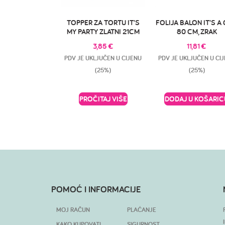
TOPPER ZA TORTU IT’S
FOLIJA BALON IT’S A 
MY PARTY ZLATNI 21CM
80 CM, ZRAK
3,85
€
11,81
€
PDV JE UKLJUČEN U CIJENU
PDV JE UKLJUČEN U CI
(25%)
(25%)
PROČITAJ VIŠE
DODAJ U KOŠARIC
POMOĆ I INFORMACIJE
MOJ RAČUN
PLAĆANJE
KAKO KUPOVATI
SIGURNOST