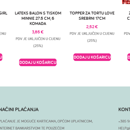
GIRL
LATEKS BALON S TISKOM
TOPPER ZA TORTU LOVE
MINNIE 27.5 CM, 6
SREBRNI 17CM
C
KOMADA
2,52
€
3,85
€
JENU
PDV JE UKLJUČEN U CIJENU
PDV
PDV JE UKLJUČEN U CIJENU
(25%)
(25%)
U
DODAJ U KOŠARICU
DODAJ U KOŠARICU
NAČINI PLAĆANJA
KON
PLAĆANJE JE MOGUĆE KARTICAMA, OPĆOM UPLATNICOM,
+385 9
INTERNET BANKARSTVOM TE POUZEĆEM
HELP@