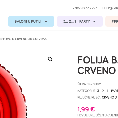
+385 98 773 227
HELP@PAR
BALONI U KUTIJI
3… 2… 1… PARTY
#P
N SLOVO D CRVENO 36 CM, ZRAK
FOLIJA 
CRVENO 
ŠIFRA:
14238RW
KATEGORIJE:
3… 2… 1… PAR
KLJUČNE RIJEČI:
CRVENO
,
D
,
1,99
€
PDV JE UKLJUČEN U CIJENU