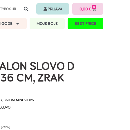
0
PRIJAVA
0,00
€
TYBOX.HR
RIGODE
MOJE BOJE
BEST PRICE
BALON SLOVO D
36 CM, ZRAK
TY
,
BALONI
,
MINI SLOVA
SLOVO
 (25%)