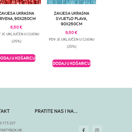
ZAVJESA UKRASNA
ZAVJESA UKRASNA
RVENA, 90X250CM
SVIJETLO PLAVA,
90X250CM
6,50
€
6,50
€
 JE UKLJUČEN U CIJENU
PDV JE UKLJUČEN U CIJENU
(25%)
(25%)
DODAJ U KOŠARICU
DODAJ U KOŠARICU
TAKT
PRATITE NAS I NA...
8 773 227
PARTYBOX.HR