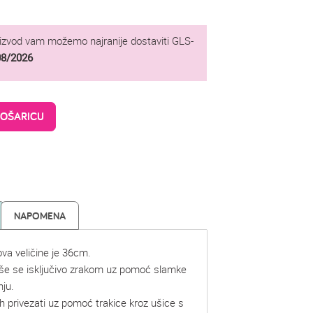
oizvod vam možemo najranije dostaviti GLS-
08/2026
KOŠARICU
NAPOMENA
lova veličine je 36cm.
uše se isključivo zrakom uz pomoć slamke
nju.
h privezati uz pomoć trakice kroz ušice s