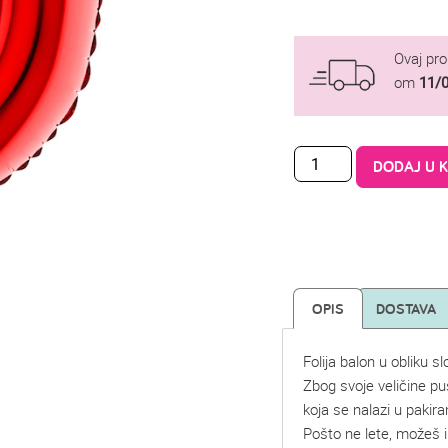
Ovaj pr
om
11/
DODAJ U 
OPIS
DOSTAVA
Folija balon u obliku s
Zbog svoje veličine p
koja se nalazi u pakira
Pošto ne lete, možeš i